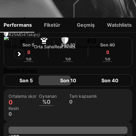
CRIS MONTES
Performans
Fikstür
Geçmiş
Watchlists
#25
MD
4
Takipçi
#0
Son 5
Son 10
Son 40
ESP
28 yaşında
Orta Saha
Real Avilés
Forma numarası
0
0
0
%0
%0
%0
Breakdown
Son 5
Son 10
Son 40
Ortalama skor
Oynanan
Tam kapsamlı
0
%0
0
Kesin
0