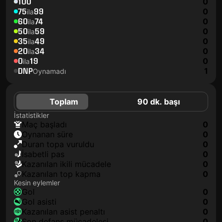
100
0
75
99
0
ila
60
74
0
ila
50
59
0
ila
35
49
0
ila
20
34
0
ila
0
19
0
ila
DNP
1
Oynamadı
Toplam
90 dk. başı
İstatistikler
maç başladı
0
oynanan süre
0
duran topa vuruldu
0
isabetli pas
0
kazanılan ikili mücadele
0
kazanılan top kapma
0
Kesin eylemler
gol
0
gol asisti
0
kazanılan asist penaltı
0
son defans mücadelesi
0