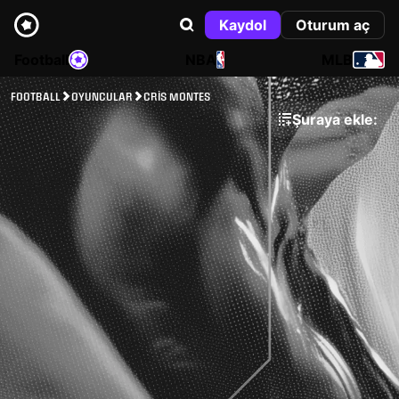
Kaydol
Oturum aç
Football
NBA
MLB
FOOTBALL
OYUNCULAR
CRIS MONTES
Şuraya ekle: