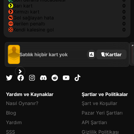
sarı kart
0
kırmızı kart
0
gol sağlayan hata
0
verilen penaltı
0
kendi kalesine gol
0
202
Satılık hiçbir kart yok
Kartlar
Yardım ve Kaynaklar
Şartlar ve Politikalar
Nasıl Oynanır?
Şart ve Koşullar
Blog
Pazar Yeri Şartları
Yardım
API Şartları
SSS
Gizlilik Politikası