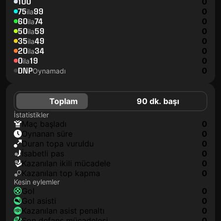
100
0
75
99
0
ila
60
74
0
ila
50
59
0
ila
35
49
0
ila
20
34
0
ila
0
19
0
ila
DNP
0
Oynamadı
Toplam
90 dk. başı
İstatistikler
maç başladı
0
oynanan süre
0
duran topa vuruldu
0
isabetli pas
0
kazanılan ikili mücadele
0
kazanılan top kapma
0
Kesin eylemler
gol
0
gol asisti
0
kazanılan asist penaltı
0
son defans mücadelesi
0