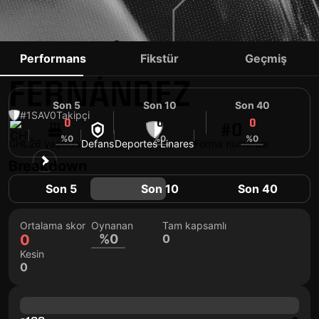
CLAUDIO
Performans
Fikstür
Geçmiş
FERNÁNDEZ
Son 5
Son 10
Son 40
#1
SAV
0
Takipçi
0
0
0
#0
%0
%0
%0
CHL
26 yaşında
Defans
Deportes Linares
Forma numarası
Breakdown
Son 5
Son 10
Son 40
Ortalama skor
Oynanan
Tam kapsamlı
0
%0
0
Kesin
0