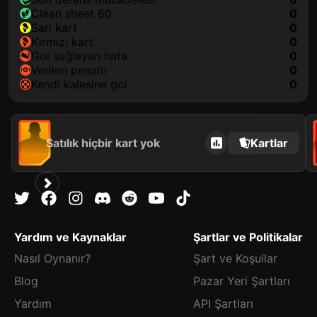
clean sheet 60
0
sarı kart
0
kırmızı kart
0
gol sağlayan hata
0
verilen penaltı
0
kendi kalesine gol
0
Satılık hiçbir kart yok
Kartlar
Yardım ve Kaynaklar
Şartlar ve Politikalar
Nasıl Oynanır?
Şart ve Koşullar
Blog
Pazar Yeri Şartları
Yardım
API Şartları