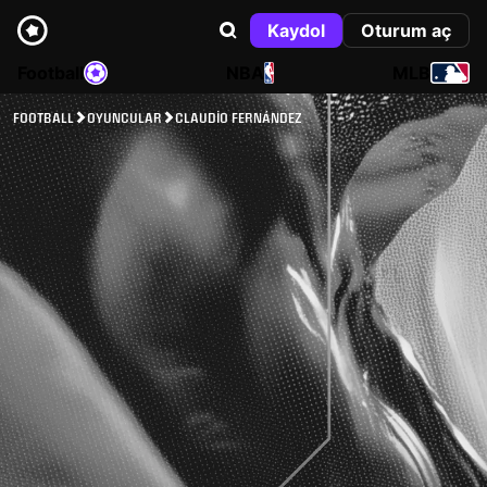
Kaydol
Oturum aç
Football
NBA
MLB
FOOTBALL
OYUNCULAR
CLAUDIO FERNÁNDEZ