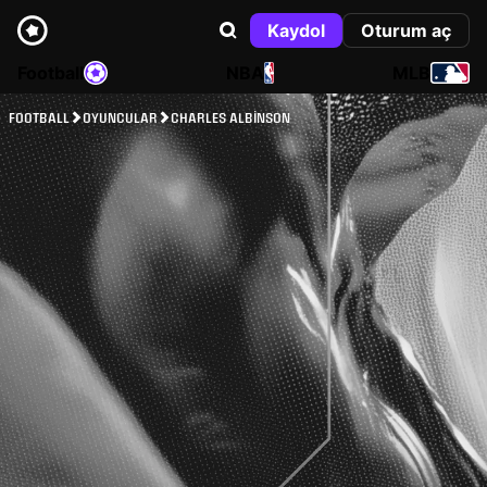
Kaydol
Oturum aç
Football
NBA
MLB
FOOTBALL
OYUNCULAR
CHARLES ALBINSON