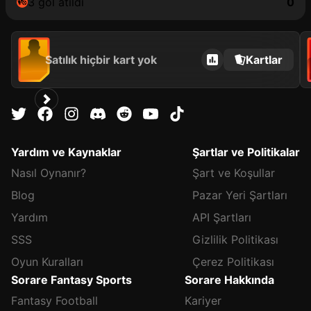
3 gol atıldı
0
Satılık hiçbir kart yok
Kartlar
Yardım ve Kaynaklar
Şartlar ve Politikalar
Nasıl Oynanır?
Şart ve Koşullar
Blog
Pazar Yeri Şartları
Yardım
API Şartları
SSS
Gizlilik Politikası
Oyun Kuralları
Çerez Politikası
Sorare Fantasy Sports
Sorare Hakkında
Fantasy Football
Kariyer