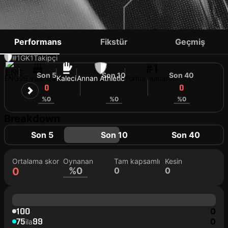
CHARLES ALBINSON
Performans
Fikstür
Geçmiş
#1
GK
1
Takipçi
#1
Son 5
Son 10
Son 40
ENG
29 yaşında
Kaleci
Annan Athletic
Forma numarası
0
0
0
%0
%0
%0
Breakdown
Son 5
Son 10
Son 40
Ortalama skor
Oynanan
Tam kapsamlı
Kesin
0
%0
0
0
100
0
75
99
0
ila