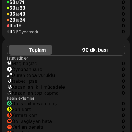
60
74
0
ila
50
59
0
ila
35
49
0
ila
20
34
0
ila
0
19
0
ila
DNP
0
Oynamadı
Toplam
90 dk. başı
İstatistikler
maç başladı
0
oynanan süre
0
duran topa vuruldu
0
isabetli pas
0
kazanılan ikili mücadele
0
kazanılan top kapma
0
Kesin eylemler
gol yenilmeyen maç
0
sarı kart
0
kırmızı kart
0
gol sağlayan hata
0
verilen penaltı
0