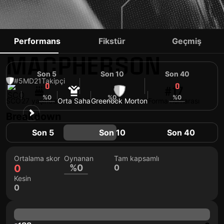
CAMERON
Performans
Fikstür
Geçmiş
MACPHERSON
Son 5
Son 10
Son 40
#5
MD
21
Takipçi
0
0
0
#17
%0
%0
%0
SCO
27 yaşında
Orta Saha
Greenock Morton
Forma numarası
Breakdown
Son 5
Son 10
Son 40
Ortalama skor
Oynanan
Tam kapsamlı
0
%0
0
Kesin
0