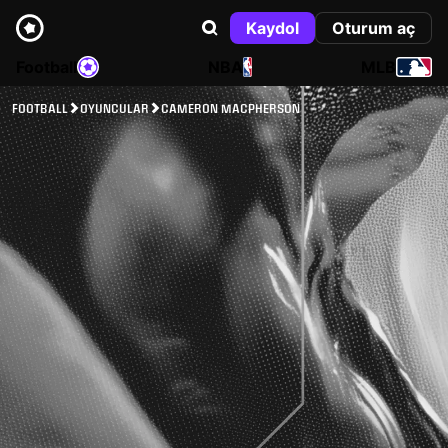
Kaydol
Oturum aç
Football
NBA
MLB
FOOTBALL
OYUNCULAR
CAMERON MACPHERSON