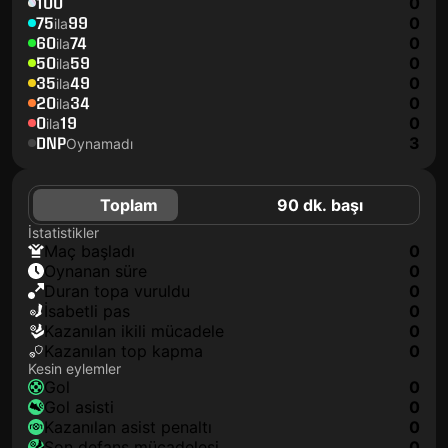
100
0
75
99
0
ila
60
74
0
ila
50
59
0
ila
35
49
0
ila
20
34
0
ila
0
19
0
ila
DNP
3
Oynamadı
Toplam
90 dk. başı
İstatistikler
maç başladı
0
oynanan süre
0
duran topa vuruldu
0
isabetli pas
0
kazanılan ikili mücadele
0
kazanılan top kapma
0
Kesin eylemler
gol
0
gol asisti
0
kazanılan asist penaltı
0
son defans mücadelesi
0