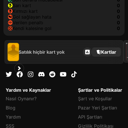
sarı kart
0
kırmızı kart
0
gol sağlayan hata
0
verilen penaltı
0
kendi kalesine gol
0
202
Satılık hiçbir kart yok
Kartlar
CA
Yardım ve Kaynaklar
Şartlar ve Politikalar
Nasıl Oynanır?
Şart ve Koşullar
Blog
Pazar Yeri Şartları
Yardım
API Şartları
SSS
Gizlilik Politikası