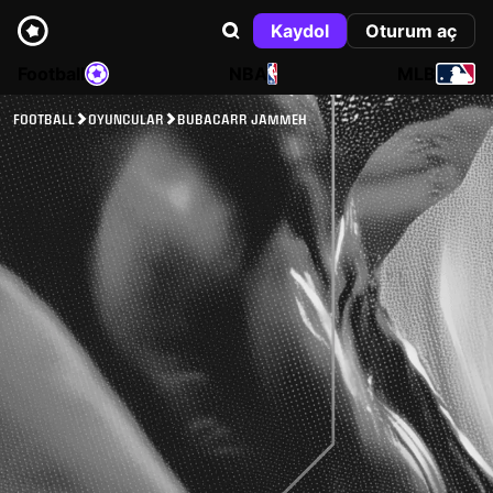
Kaydol
Oturum aç
Football
NBA
MLB
FOOTBALL
OYUNCULAR
BUBACARR JAMMEH