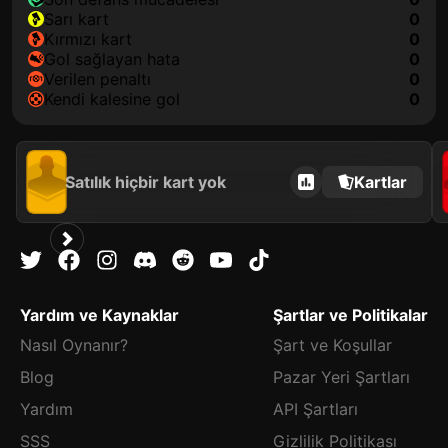
sarı kart
0
kırmızı kart
0
gol sağlayan hata
0
verilen penaltı
0
kendi kalesine gol
0
Satılık hiçbir kart yok
Kartlar
Yardım ve Kaynaklar
Şartlar ve Politikalar
Nasıl Oynanır?
Şart ve Koşullar
Blog
Pazar Yeri Şartları
Yardım
API Şartları
SSS
Gizlilik Politikası