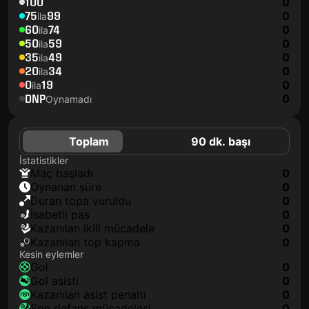
100
0
75
99
0
ila
60
74
0
ila
50
59
0
ila
35
49
0
ila
20
34
0
ila
0
19
0
ila
DNP
0
Oynamadı
Toplam
90 dk. başı
İstatistikler
maç başladı
0
oynanan süre
0
duran topa vuruldu
0
isabetli pas
0
kazanılan ikili mücadele
0
kazanılan top kapma
0
Kesin eylemler
gol
0
gol asisti
0
kazanılan asist penaltı
0
son defans mücadelesi
0