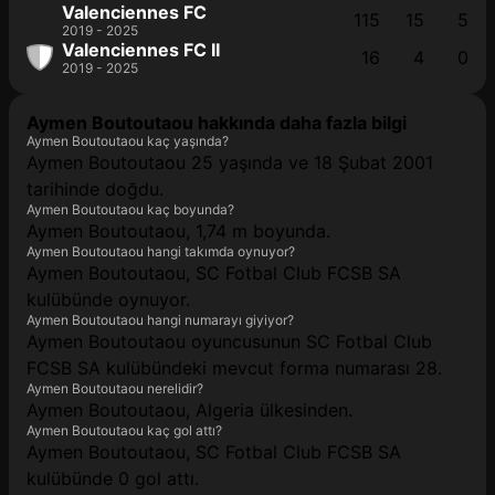
Valenciennes FC
115
15
5
2019 - 2025
Valenciennes FC II
16
4
0
2019 - 2025
Aymen Boutoutaou hakkında daha fazla bilgi
Aymen Boutoutaou kaç yaşında?
Aymen Boutoutaou 25 yaşında ve 18 Şubat 2001
tarihinde doğdu.
Aymen Boutoutaou kaç boyunda?
Aymen Boutoutaou, 1,74 m boyunda.
Aymen Boutoutaou hangi takımda oynuyor?
Aymen Boutoutaou, SC Fotbal Club FCSB SA
kulübünde oynuyor.
Aymen Boutoutaou hangi numarayı giyiyor?
Aymen Boutoutaou oyuncusunun SC Fotbal Club
FCSB SA kulübündeki mevcut forma numarası 28.
Aymen Boutoutaou nerelidir?
Aymen Boutoutaou, Algeria ülkesinden.
Aymen Boutoutaou kaç gol attı?
Aymen Boutoutaou, SC Fotbal Club FCSB SA
kulübünde 0 gol attı.