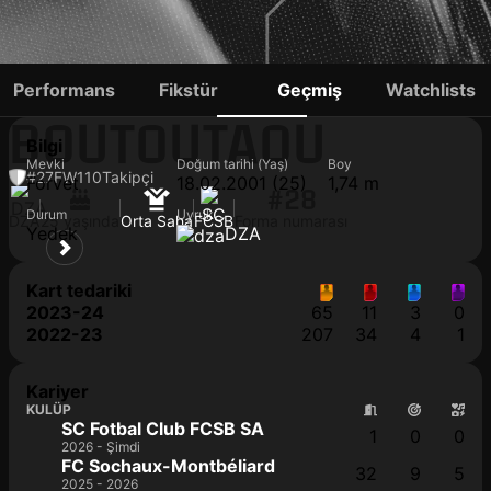
AYMEN
Performans
Fikstür
Geçmiş
Watchlists
BOUTOUTAOU
Bilgi
Mevki
Doğum tarihi (Yaş)
Boy
#27
FW
110
Takipçi
Forvet
18.02.2001 (25)
1,74 m
#28
Durum
Uyruk
DZA
25 yaşında
Orta Saha
FCSB
Forma numarası
Yedek
DZA
Kart tedariki
2023-24
65
11
3
0
2022-23
207
34
4
1
Kariyer
KULÜP
SC Fotbal Club FCSB SA
1
0
0
2026 - Şimdi
FC Sochaux-Montbéliard
32
9
5
2025 - 2026