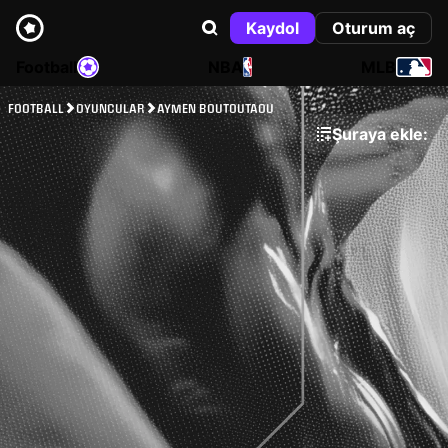
Kaydol
Oturum aç
Football
NBA
MLB
FOOTBALL
OYUNCULAR
AYMEN BOUTOUTAOU
Şuraya ekle: