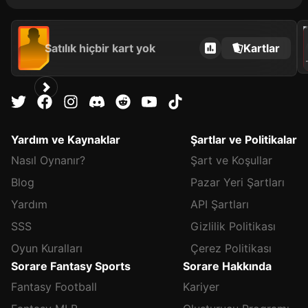
202
Satılık hiçbir kart yok
Kartlar
A
Yardım ve Kaynaklar
Şartlar ve Politikalar
Nasıl Oynanır?
Şart ve Koşullar
Blog
Pazar Yeri Şartları
Yardım
API Şartları
SSS
Gizlilik Politikası
Oyun Kuralları
Çerez Politikası
Sorare Fantasy Sports
Sorare Hakkında
Fantasy Football
Kariyer