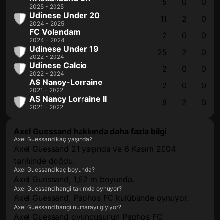
5
0
0
2025 - 2025
Udinese Under 20
11
2
0
2024 - 2025
FC Volendam
2
0
0
2024 - 2024
Udinese Under 19
25
2
0
2022 - 2024
Udinese Calcio
2
0
0
2022 - 2024
AS Nancy-Lorraine
2
0
0
2021 - 2022
AS Nancy Lorraine II
9
2
0
2021 - 2022
Axel Guessand hakkında daha fazla bilgi
Axel Guessand kaç yaşında?
Axel Guessand 21 yaşında ve 6 Kasım 2004
tarihinde doğdu.
Axel Guessand kaç boyunda?
Axel Guessand, 1,92 m boyunda.
Axel Guessand hangi takımda oynuyor?
Axel Guessand, Paphos FC kulübünde oynuyor.
Axel Guessand hangi numarayı giyiyor?
Axel Guessand oyuncusunun Paphos FC