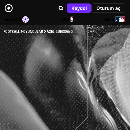
Kaydol
Oturum aç
Football
NBA
MLB
FOOTBALL
OYUNCULAR
AXEL GUESSAND