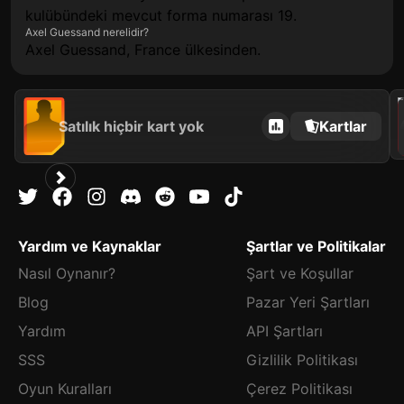
kulübündeki mevcut forma numarası 19.
Axel Guessand nerelidir?
Axel Guessand, France ülkesinden.
202
Satılık hiçbir kart yok
Kartlar
Yardım ve Kaynaklar
Şartlar ve Politikalar
Nasıl Oynanır?
Şart ve Koşullar
Blog
Pazar Yeri Şartları
Yardım
API Şartları
SSS
Gizlilik Politikası
Oyun Kuralları
Çerez Politikası