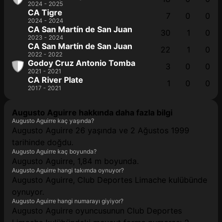
2024 - 2025
CA Tigre
7
0
0
2024 - 2024
CA San Martín de San Juan
30
1
0
2023 - 2024
CA San Martín de San Juan
22
1
0
2022 - 2022
Godoy Cruz Antonio Tomba
3
0
0
2021 - 2021
CA River Plate
1
0
0
2017 - 2021
Augusto Aguirre hakkında daha fazla bilgi
Augusto Aguirre kaç yaşında?
Augusto Aguirre 26 yaşında ve 2 Ağustos 1999
tarihinde doğdu.
Augusto Aguirre kaç boyunda?
Augusto Aguirre, 1,84 m boyunda.
Augusto Aguirre hangi takımda oynuyor?
Augusto Aguirre, Club Deportes Limache kulübünde
oynuyor.
Augusto Aguirre hangi numarayı giyiyor?
Augusto Aguirre oyuncusunun Club Deportes