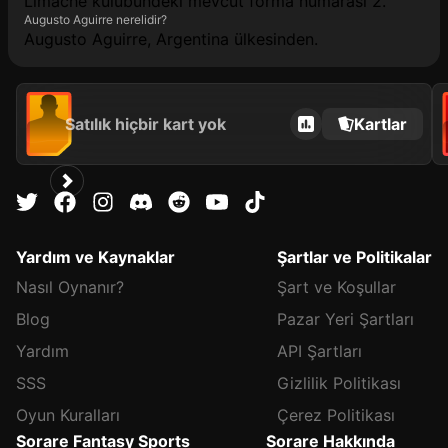
Limache kulübündeki mevcut forma numarası 2.
Augusto Aguirre nerelidir?
Augusto Aguirre, Argentina ülkesinden.
Satılık hiçbir kart yok
Kartlar
Yardım ve Kaynaklar
Şartlar ve Politikalar
Nasıl Oynanır?
Şart ve Koşullar
Blog
Pazar Yeri Şartları
Yardım
API Şartları
SSS
Gizlilik Politikası
Oyun Kuralları
Çerez Politikası
Sorare Fantasy Sports
Sorare Hakkında