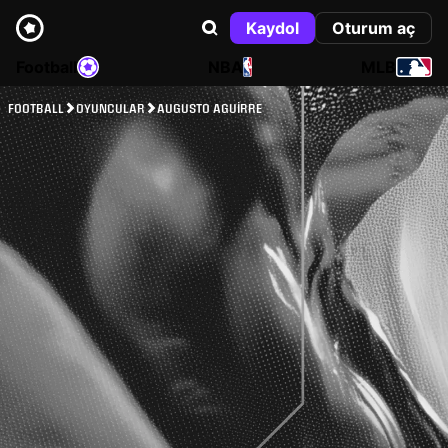
Kaydol
Oturum aç
Football
NBA
MLB
FOOTBALL
OYUNCULAR
AUGUSTO AGUIRRE