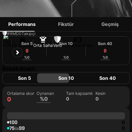
ARENT-EMIL HAUGE
Performans
Fikstür
Geçmiş
#9
MD
0
Takipçi
#3
Son 5
Son 10
Son 40
NOR
28 yaşında
Orta Saha
Vard
Forma numarası
0
0
0
%0
%0
%0
Breakdown
Son 5
Son 10
Son 40
Ortalama skor
Oynanan
Tam kapsamlı
Kesin
0
%0
0
0
100
0
75
99
0
ila