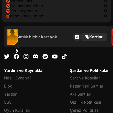
kırmızı kart
0
gol sağlayan hata
0
verilen penaltı
0
kendi kalesine gol
0
Satılık hiçbir kart yok
Kartlar
Yardım ve Kaynaklar
Şartlar ve Politikalar
Nasıl Oynanır?
Şart ve Koşullar
Blog
Pazar Yeri Şartları
Yardım
API Şartları
SSS
Gizlilik Politikası
Oyun Kuralları
Çerez Politikası