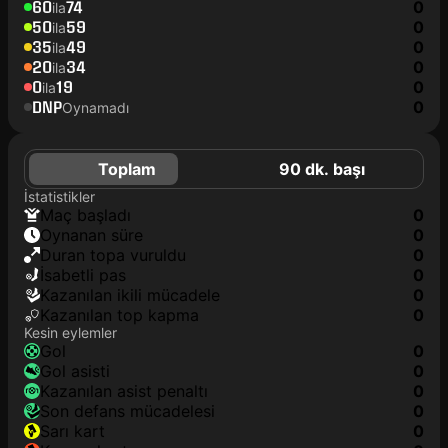
60
74
0
ila
50
59
0
ila
35
49
0
ila
20
34
0
ila
0
19
0
ila
DNP
0
Oynamadı
Toplam
90 dk. başı
İstatistikler
maç başladı
0
oynanan süre
0
duran topa vuruldu
0
isabetli pas
0
kazanılan ikili mücadele
0
kazanılan top kapma
0
Kesin eylemler
gol
0
gol asisti
0
kazanılan asist penaltı
0
son defans mücadelesi
0
sarı kart
0