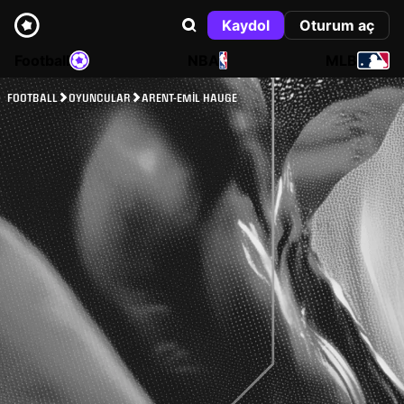
Kaydol
Oturum aç
Football
NBA
MLB
FOOTBALL
OYUNCULAR
ARENT-EMIL HAUGE