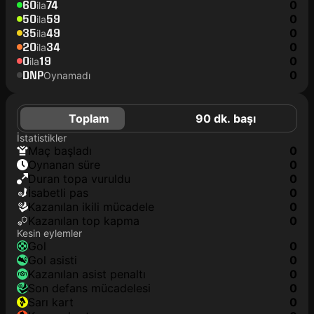
60
74
0
ila
50
59
0
ila
35
49
0
ila
20
34
0
ila
0
19
0
ila
DNP
0
Oynamadı
Toplam
90 dk. başı
İstatistikler
maç başladı
0
oynanan süre
0
duran topa vuruldu
0
isabetli pas
0
kazanılan ikili mücadele
0
kazanılan top kapma
0
Kesin eylemler
gol
0
gol asisti
0
kazanılan asist penaltı
0
son defans mücadelesi
0
sarı kart
0