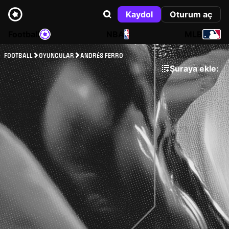
Kaydol
Oturum aç
Football
NBA
MLB
FOOTBALL
OYUNCULAR
ANDRÉS FERRO
Şuraya ekle: