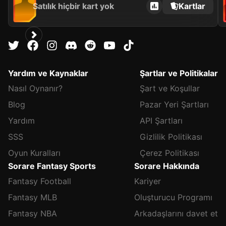
Satılık hiçbir kart yok
Kartlar
Yardım ve Kaynaklar
Şartlar ve Politikalar
Nasıl Oynanır?
Şart ve Koşullar
Blog
Pazar Yeri Şartları
Yardım
API Şartları
SSS
Gizlilik Politikası
Oyun Kuralları
Çerez Politikası
Sorare Fantasy Sports
Sorare Hakkında
Fantasy Football
Kariyer
Fantasy MLB
Oluşturucu Programı
Fantasy NBA
Arkadaşlarını davet et