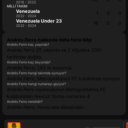
2018 - 2023
MILLI TAKIM
Venezuela
1
0
0
2022 - 2024
Venezuela Under 23
16
0
0
2022 - 2024
Andrés Ferro hakkında daha fazla bilgi
Andrés Ferro kaç yaşında?
Andrés Ferro 25 yaşında ve 2 Ağustos 2001
tarihinde doğdu.
Andrés Ferro kaç boyunda?
Andrés Ferro, 1,82 m boyunda.
Andrés Ferro hangi takımda oynuyor?
Andrés Ferro, Metropolitanos FC kulübünde oynuyor.
Andrés Ferro hangi numarayı giyiyor?
Andrés Ferro oyuncusunun Metropolitanos FC
kulübündeki mevcut forma numarası 4.
Andrés Ferro nerelidir?
Andrés Ferro, Venezuela ülkesinden.