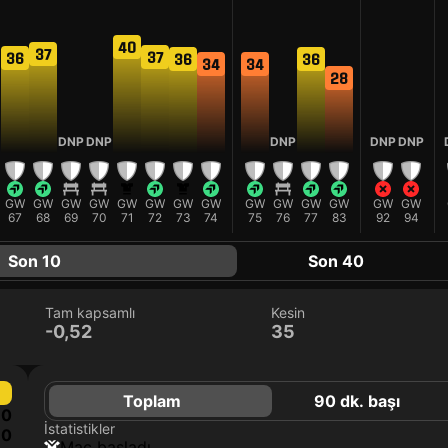
40
37
37
36
36
36
34
34
28
DNP
DNP
DNP
DNP
DNP
GW
GW
GW
GW
GW
GW
GW
GW
GW
GW
GW
GW
GW
GW
67
68
69
70
71
72
73
74
75
76
77
83
92
94
Son 10
Son 40
Tam kapsamlı
Kesin
-0,52
35
Toplam
90 dk. başı
0
İstatistikler
0
maç başladı