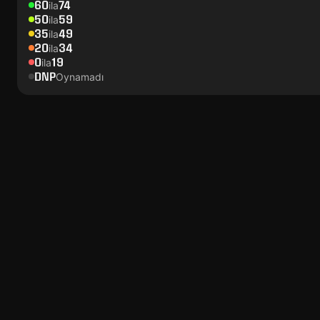
60
74
ila
50
59
ila
35
49
ila
20
34
ila
0
19
ila
DNP
Oynamadı