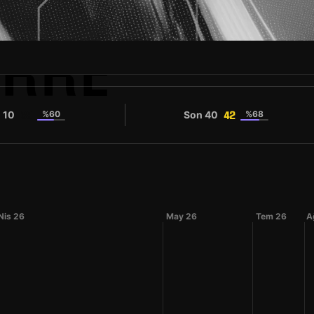
ERRE
 10
%60
Son 40
%68
39
42
Nis 26
May 26
Tem 26
A