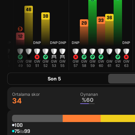
46
3
38
36
33
29
12
DNP
DNP
DNP
DNP
DNP
DNP
W
GW
GW
GW
GW
GW
GW
GW
GW
GW
GW
GW
GW
GW
GW
4
45
49
50
51
52
53
55
57
58
59
60
61
62
63
Son 5
Ortalama skor
Oynanan
34
%60
100
75
99
ila