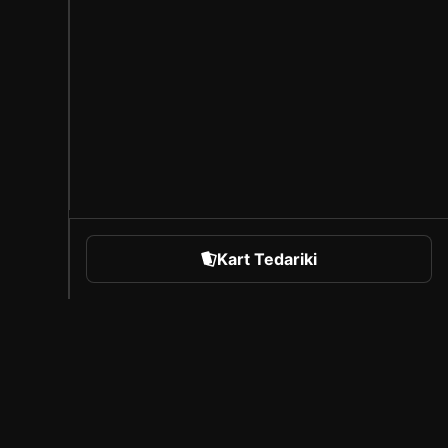
Kart Tedariki
orts
Sorare Hakkında
Kariyer
Oluşturucu Programı