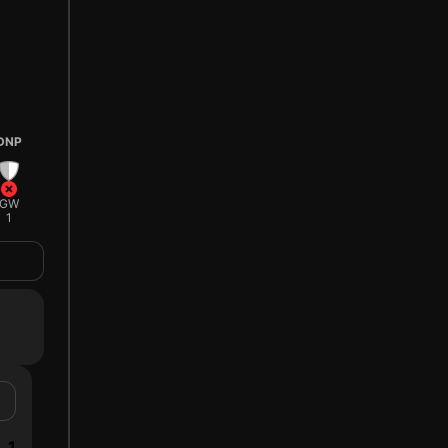
DNP
GW
1
1