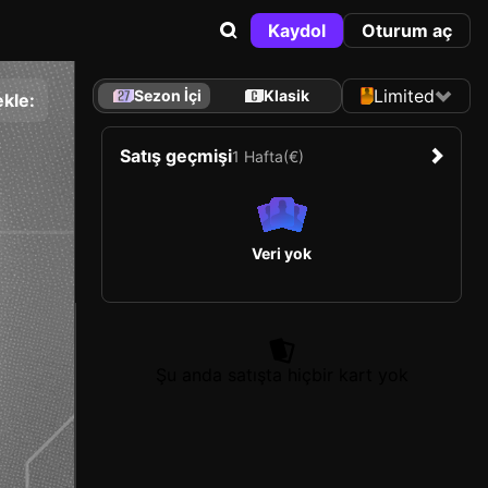
Kaydol
Oturum aç
Limited
Sezon İçi
Klasik
kle:
Satış geçmişi
1 Hafta
(€)
Veri yok
Şu anda satışta hiçbir kart yok