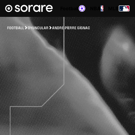
Football
NBA
MLB
FOOTBALL
OYUNCULAR
ANDRÉ-PIERRE GIGNAC