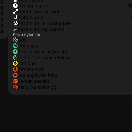
0
oynanan süre
1
0
duran topa vuruldu
3
isabetli pas
3
kazanılan ikili mücadele
0
kazanılan top kapma
4
Kesin eylemler
gol
gol asisti
kazanılan asist penaltı
son defans mücadelesi
sarı kart
kırmızı kart
gol sağlayan hata
verilen penaltı
kendi kalesine gol