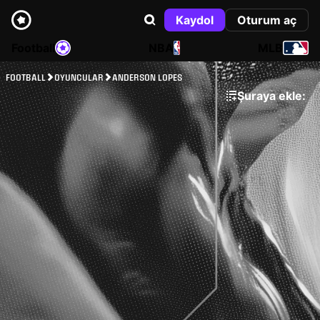
Kaydol
Oturum aç
Football
NBA
MLB
FOOTBALL
OYUNCULAR
ANDERSON LOPES
Şuraya ekle: