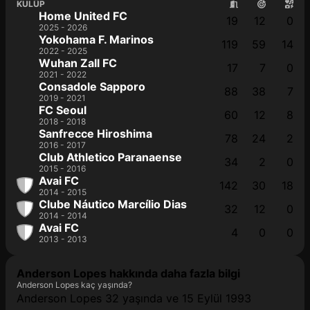
KULÜP
Home United FC
19
12
0
2025 - 2026
Yokohama F. Marinos
119
59
14
2022 - 2025
Wuhan Zall FC
17
7
0
2021 - 2022
Consadole Sapporo
88
38
7
2019 - 2021
FC Seoul
60
12
8
2018 - 2018
Sanfrecce Hiroshima
78
24
2
2016 - 2017
Club Athletico Paranaense
34
2
0
2015 - 2016
Avai FC
142
30
18
2014 - 2015
Clube Náutico Marcílio Dias
32
12
0
2014 - 2014
Avai FC
4
0
0
2013 - 2013
Anderson Lopes hakkında daha fazla bilgi
Anderson Lopes kaç yaşında?
Anderson Lopes 32 yaşında ve 15 Eylül 1993