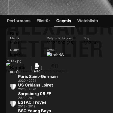
ALEXANDR
Performans
Fikstür
Geçmiş
Watchlists
Bilgi
LETELLIER
Mevki
Doğum tarihi (Yaş)
Boy
Kaleci
11.12.1990 (35)
1,93 m
Durum
Uyruk
Emekli
FRA
79
Takipçi
#0
Kariyer
FRA
35 yaşında
Kaleci
Forma numarası
KULÜP
Paris Saint-Germain
2020 - 2024
US Orléans Loiret
2020 - 2020
Sarpsborg 08 FF
2019 - 2019
ESTAC Troyes
2018 - 2019
BSC Young Boys