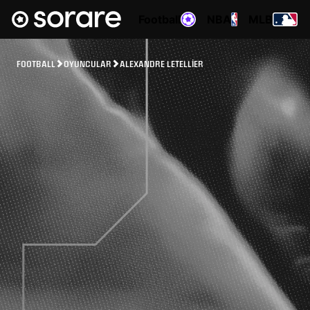
Football
NBA
MLB
FOOTBALL
OYUNCULAR
ALEXANDRE LETELLIER