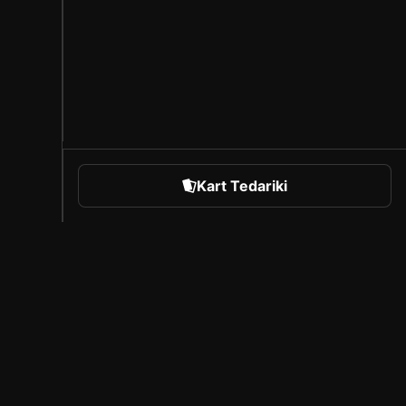
Kart Tedariki
orts
Sorare Hakkında
Kariyer
Oluşturucu Programı
Arkadaşlarını davet et
iyasası
Basın