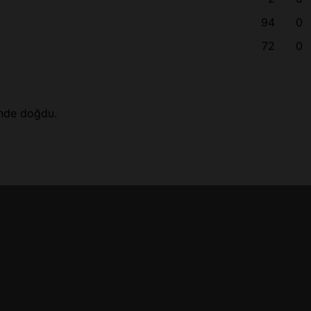
94
0
72
0
inde doğdu.