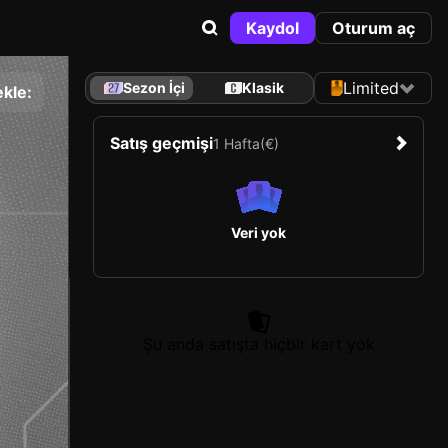
Kaydol
Oturum aç
Limited
Sezon İçi
Klasik
kle:
Satış geçmişi
1 Hafta
(€)
Veri yok
Şu anda satışta hiçbir kart yok