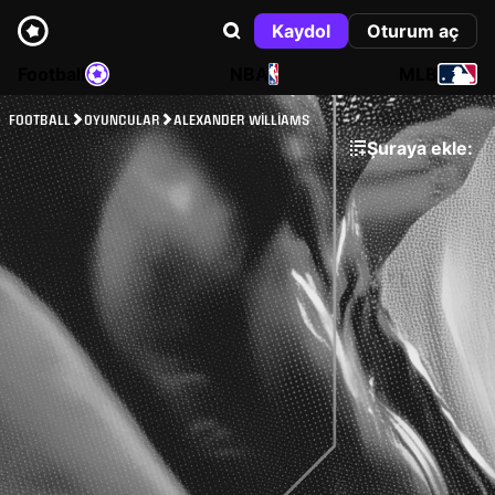
Kaydol
Oturum aç
Football
NBA
MLB
FOOTBALL
OYUNCULAR
ALEXANDER WILLIAMS
Şuraya ekle: