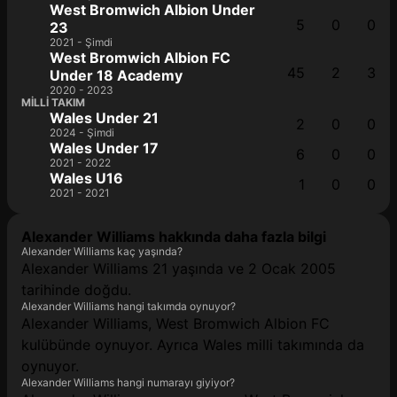
West Bromwich Albion Under
5
0
0
23
2021 - Şimdi
West Bromwich Albion FC
45
2
3
Under 18 Academy
2020 - 2023
MILLI TAKIM
Wales Under 21
2
0
0
2024 - Şimdi
Wales Under 17
6
0
0
2021 - 2022
Wales U16
1
0
0
2021 - 2021
Alexander Williams hakkında daha fazla bilgi
Alexander Williams kaç yaşında?
Alexander Williams 21 yaşında ve 2 Ocak 2005
tarihinde doğdu.
Alexander Williams hangi takımda oynuyor?
Alexander Williams, West Bromwich Albion FC
kulübünde oynuyor. Ayrıca Wales milli takımında da
oynuyor.
Alexander Williams hangi numarayı giyiyor?