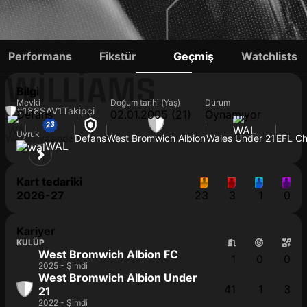
ALEXANDER
Performans
Fikstür
Geçmiş
Watchlists
WILLIAMS
Bilgi
Mevki
Doğum tarihi (Yaş)
Durum
#188
SAV
1
Takipçi
Defans
02.01.2005 (21)
Oynamıyor
Uyruk
WAL
21 yaşında
Defans
West Bromwich Albion
Wales Under 21
EFL C
WAL
Kart tedariki
2026-27
23
3
1
0
Kariyer
KULÜP
West Bromwich Albion FC
1
0
0
2025 - Şimdi
West Bromwich Albion Under
41
1
3
21
2022 - Şimdi