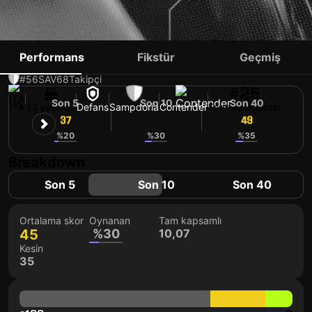
ALEX FERRARI
Performans
Fikstür
Geçmiş
#56
SAV
68
Takipçi
#25
Son 5
Son 10
Son 40
ITA
32 yaşında
Defans
Sampdoria
Contender
Forma numarası
37
48
49
%20
%30
%35
Breakdown
Son 5
Son 10
Son 40
Ortalama skor
Oynanan
Tam kapsamlı
45
%30
10,07
Kesin
35