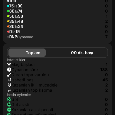
100
0
75
99
0
ila
60
74
0
ila
50
59
1
ila
35
49
2
ila
20
34
0
ila
0
19
0
ila
DNP
7
Oynamadı
Toplam
90 dk. başı
İstatistikler
maç başladı
1
oynanan süre
138
duran topa vuruldu
0
isabetli pas
45
kazanılan ikili mücadele
2
kazanılan top kapma
2
Kesin eylemler
gol
0
gol asisti
0
kazanılan asist penaltı
0
son defans mücadelesi
0