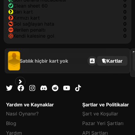
clean sheet 60
0
sarı kart
0
kırmızı kart
0
gol sağlayan hata
0
verilen penaltı
0
kendi kalesine gol
0
202
Satılık hiçbir kart yok
Kartlar
Yardım ve Kaynaklar
Şartlar ve Politikalar
Nasıl Oynanır?
Şart ve Koşullar
Blog
Pazar Yeri Şartları
Yardım
API Şartları