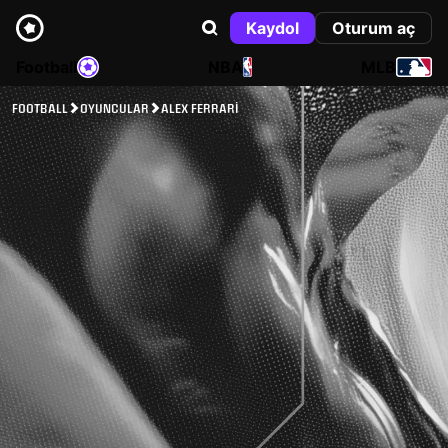
Kaydol
Oturum aç
Football
NBA
MLB
FOOTBALL
OYUNCULAR
ALEX FERRARI