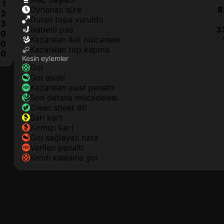
1
oynanan süre
8
2
duran topa vuruldu
3
isabetli pas
3
0
kazanılan ikili mücadele
0
kazanılan top kapma
0
Kesin eylemler
gol
gol asisti
kazanılan asist penaltı
son defans mücadelesi
clean sheet 60
sarı kart
kırmızı kart
gol sağlayan hata
verilen penaltı
kendi kalesine gol