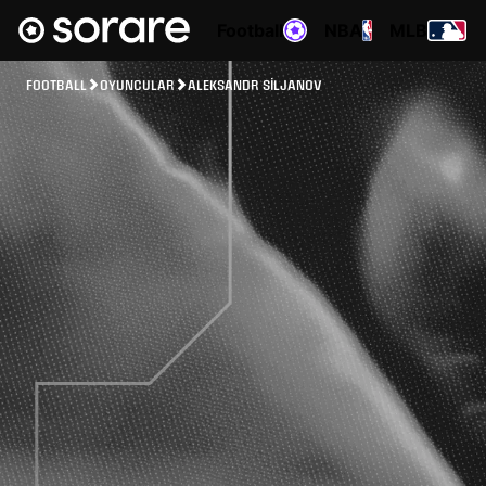
Football
NBA
MLB
FOOTBALL
OYUNCULAR
ALEKSANDR SILJANOV