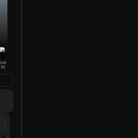
GW
85
9