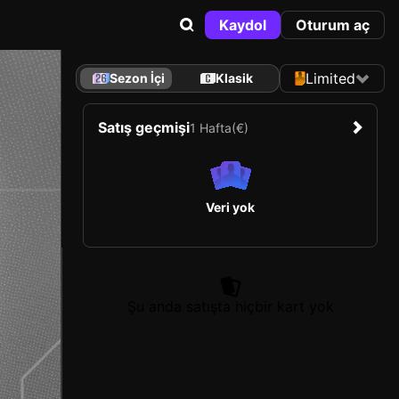
Kaydol
Oturum aç
Limited
Sezon İçi
Klasik
Satış geçmişi
1 Hafta
(€)
Veri yok
Şu anda satışta hiçbir kart yok