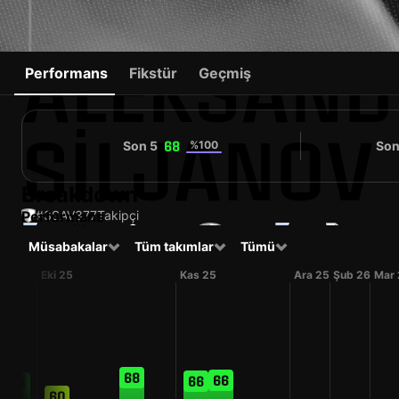
ALEKSAND
Performans
Fikstür
Geçmiş
SILJANOV
Son 5
%100
Son
68
Breakdown
Performans
#3
SAV
377
Takipçi
Müsabakalar
Tüm takımlar
Tümü
RUS
25 yaşında
Defans
Lokomotiv Moskow
Russia
Contender
Form
Eki 25
Kas 25
Ara 25
Şub 26
Mar 
68
66
66
65
60