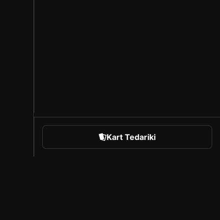
Kart Tedariki
orts
Sorare Hakkında
Kariyer