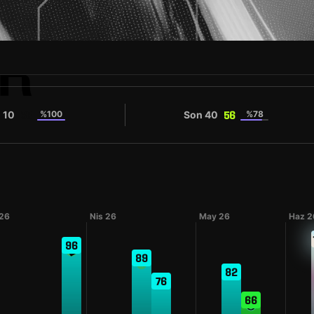
R
 10
%100
Son 40
%78
63
56
#45
a numarası
26
Nis 26
May 26
Haz 2
96
89
82
76
66