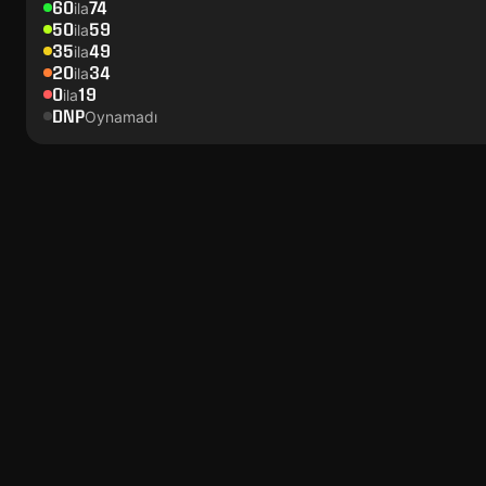
60
74
ila
50
59
ila
35
49
ila
20
34
ila
0
19
ila
DNP
Oynamadı