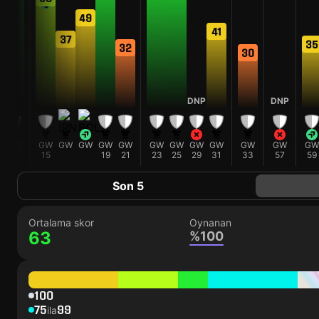
49
41
37
35
32
30
9
DNP
DNP
W
GW
GW
GW
GW
GW
GW
GW
GW
GW
GW
GW
GW
GW
13
15
19
21
23
25
29
31
33
57
59
Son 5
Ortalama skor
Oynanan
63
%100
100
75
99
ila