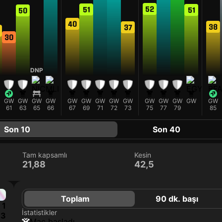
52
51
51
50
40
38
37
30
DNP
GW
GW
GW
GW
GW
GW
GW
GW
GW
GW
GW
GW
GW
GW
61
63
65
66
67
69
71
72
73
75
77
79
85
Son 10
Son 40
Tam kapsamlı
Kesin
21,88
42,5
Toplam
90 dk. başı
1
İstatistikler
3
maç başladı