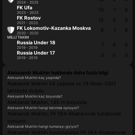
2024 - 2025
FK Ufa
13
1
0
2023 - 2023
FK Rostov
12
0
0
2021 - 2023
FK Lokomotiv-Kazanka Moskva
9
1
0
2020 - 2020
MILLI TAKIM
Russia Under 18
1
0
0
2019 - 2019
Russia Under 17
3
0
0
2019 - 2019
Aleksandr Mukhin hakkında daha fazla bilgi
Aleksandr Mukhin kaç yaşında?
Aleksandr Mukhin 24 yaşında ve 29 Nisan 2002
tarihinde doğdu.
Aleksandr Mukhin kaç boyunda?
Aleksandr Mukhin, 1,85 m boyunda.
Aleksandr Mukhin hangi takımda oynuyor?
Aleksandr Mukhin, FK SKA-Khabarovsk kulübünde
oynuyor.
Aleksandr Mukhin hangi numarayı giyiyor?
Aleksandr Mukhin oyuncusunun FK SKA-Khabarovsk