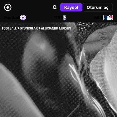
Kaydol
Oturum aç
Football
NBA
MLB
FOOTBALL
OYUNCULAR
ALEKSANDR MUKHIN