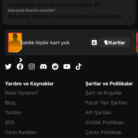
kulübündeki mevcut forma numarası 29.
Aleksandr Mukhin nerelidir?
Aleksandr Mukhin, Russian Federation ülkesinden.
Satılık hiçbir kart yok
Kartlar
Yardım ve Kaynaklar
Şartlar ve Politikalar
Nasıl Oynanır?
Şart ve Koşullar
Blog
Pazar Yeri Şartları
Yardım
API Şartları
SSS
Gizlilik Politikası
Oyun Kuralları
Çerez Politikası