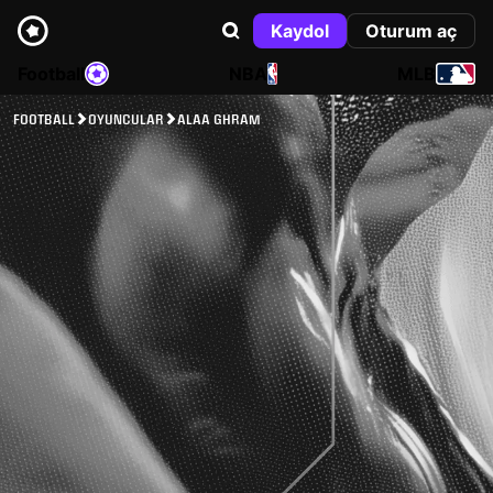
Kaydol
Oturum aç
Football
NBA
MLB
FOOTBALL
OYUNCULAR
ALAA GHRAM