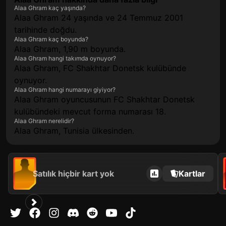
Alaa Ghram kaç yaşında?
Alaa Ghram 24 yaşında ve 24 Temmuz 2001
tarihinde doğdu.
Alaa Ghram kaç boyunda?
Alaa Ghram, 1,90 m boyunda.
Alaa Ghram hangi takımda oynuyor?
Alaa Ghram, FC Shakhtar Donetsk kulübünde
oynuyor.
Alaa Ghram hangi numarayı giyiyor?
Alaa Ghram oyuncusunun FC Shakhtar Donetsk
kulübündeki mevcut forma numarası 18.
Alaa Ghram nerelidir?
Alaa Ghram, Tunisia ülkesinden.
Satılık hiçbir kart yok
Kartlar