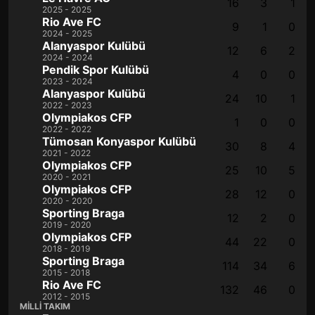
16
3
1
2025 - 2025
Rio Ave FC
9
1
0
2024 - 2025
Alanyaspor Kulübü
12
6
2
2024 - 2024
Pendik Spor Kulübü
4
0
0
2023 - 2024
Alanyaspor Kulübü
24
10
1
2022 - 2023
Olympiakos CFP
1
0
0
2022 - 2022
Tümosan Konyaspor Kulübü
30
8
4
2021 - 2022
Olympiakos CFP
25
10
5
2020 - 2021
Olympiakos CFP
28
12
0
2020 - 2020
Sporting Braga
12
2
0
2019 - 2020
Olympiakos CFP
44
22
0
2018 - 2019
Sporting Braga
114
34
6
2015 - 2018
Rio Ave FC
132
46
0
2012 - 2015
MILLI TAKIM