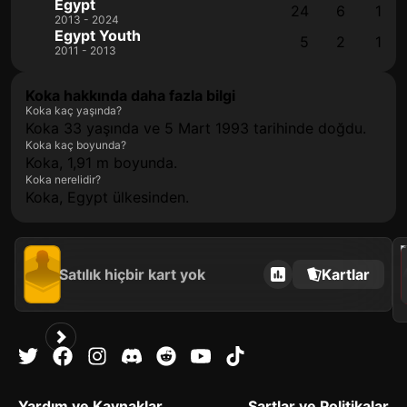
Egypt
24
6
1
2013 - 2024
Egypt Youth
5
2
1
2011 - 2013
Koka hakkında daha fazla bilgi
Koka kaç yaşında?
Koka 33 yaşında ve 5 Mart 1993 tarihinde doğdu.
Koka kaç boyunda?
Koka, 1,91 m boyunda.
Koka nerelidir?
Koka, Egypt ülkesinden.
2021
Satılık hiçbir kart yok
Kartlar
Yardım ve Kaynaklar
Şartlar ve Politikalar