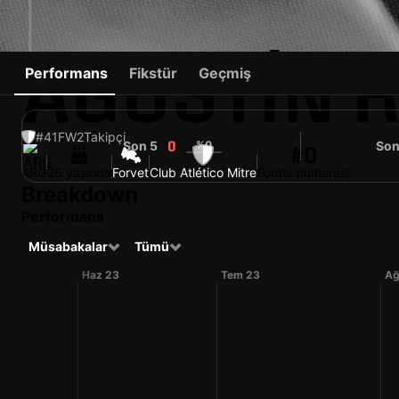
AGUSTÍN 
Performans
Fikstür
Geçmiş
#41
FW
2
Takipçi
Son 5
%0
Son
0
#0
ARG
26 yaşında
Forvet
Club Atlético Mitre
Forma numarası
Breakdown
Performans
Müsabakalar
Tümü
Haz 23
Tem 23
Ağ