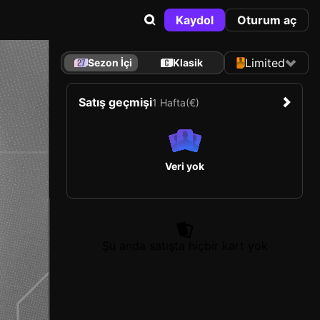
Kaydol
Oturum aç
Limited
Sezon İçi
Klasik
Satış geçmişi
1 Hafta
(€)
Veri yok
Şu anda satışta hiçbir kart yok