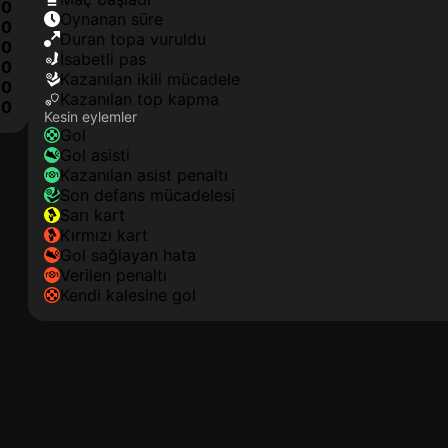
0
oynanan süre
0
duran topa vuruldu
0
isabetli pas
0
kazanılan ikili mücadele
0
kazanılan top kapma
0
Kesin eylemler
gol
gol asisti
kazanılan asist penaltı
son defans mücadelesi
sarı kart
kırmızı kart
gol sağlayan hata
verilen penaltı
kendi kalesine gol