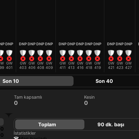
NP
DNP
DNP
DNP
DNP
DNP
DNP
DNP
DNP
DNP
DNP
DNP
DNP
DNP
GW
GW
GW
GW
GW
GW
GW
GW
GW
GW
GW
GW
GW
GW
99
401
403
406
408
409
411
413
416
418
419
421
423
427
Son 10
Son 40
Tam kapsamlı
Kesin
0
0
Toplam
90 dk. başı
0
İstatistikler
0
maç başladı