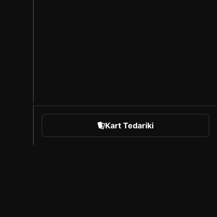
Kart Tedariki
orts
Sorare Hakkında
Kariyer
Oluşturucu Programı