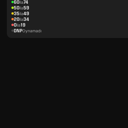
60
74
ila
50
59
ila
35
49
ila
20
34
ila
0
19
ila
DNP
Oynamadı