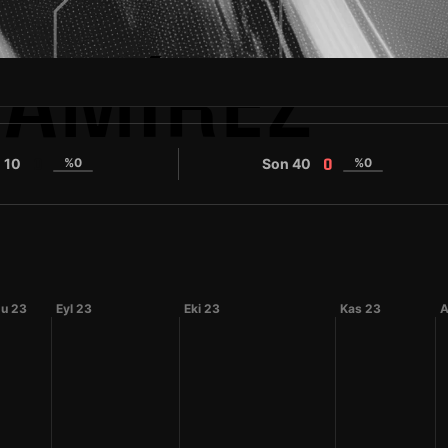
RAMÍREZ
 10
%0
Son 40
%0
0
0
u 23
Eyl 23
Eki 23
Kas 23
A