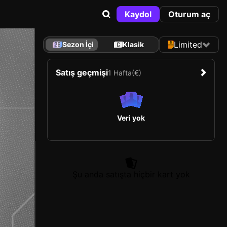
Kaydol
Oturum aç
Limited
Sezon İçi
Klasik
Satış geçmişi
1 Hafta
(€)
Veri yok
Şu anda satışta hiçbir kart yok