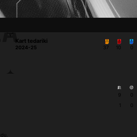
LA
Kart tedariki
2024-25
37
10
0
9
0
1
0
ğdu.