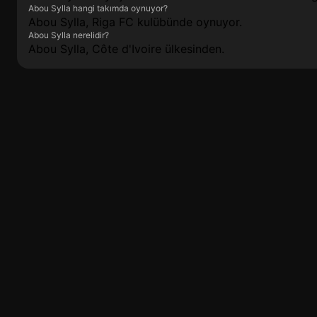
Abou Sylla hangi takımda oynuyor?
Abou Sylla, Riga FC kulübünde oynuyor.
Abou Sylla nerelidir?
Abou Sylla, Côte d'Ivoire ülkesinden.