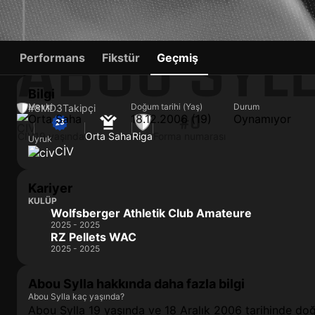
ABOU SYL
Performans
Fikstür
Geçmiş
Bilgi
Mevki
Doğum tarihi (Yaş)
Durum
#8
MD
3
Takipçi
Orta Saha
18.12.2006 (19)
Oynamıyor
#0
CIV
19 yaşında
Orta Saha
Riga
Forma numarası
Uyruk
CIV
Kariyer
KULÜP
Wolfsberger Athletik Club Amateure
2025 - 2025
RZ Pellets WAC
2025 - 2025
Abou Sylla hakkında daha fazla bilgi
Abou Sylla kaç yaşında?
Abou Sylla 19 yaşında ve 18 Aralık 2006 tarihinde do