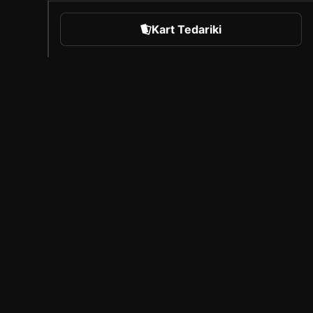
Kart Tedariki
orts
Sorare Hakkında
Kariyer
Oluşturucu Programı
Arkadaşlarını davet et
iyasası
Basın
sı
Kapsam
ası
Lisanslı Ortaklar
Yasal Uyarı