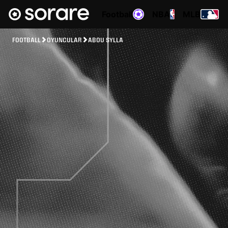
Football
NBA
MLB
FOOTBALL
OYUNCULAR
ABOU SYLLA