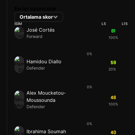
En iyi oyuncular
Ortalama skor
İSIM
L5
L15
José Cortés
61
Forward
100%
48
0%
Hamidou Diallo
59
Defender
20%
59
0%
Alex Moucketou-
46
Moussounda
100%
Defender
46
0%
Ibrahima Soumah
40