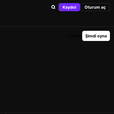
Kaydol
Oturum aç
1 Takipçi
Şimdi oyna