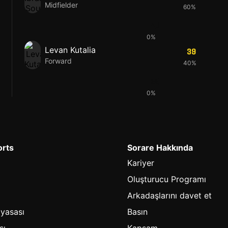
Midfielder
60%
40
0%
Levan Kutalia
39
Forward
40%
39
0%
orts
Sorare Hakkında
Kariyer
Oluşturucu Programı
Arkadaşlarını davet et
iyasası
Basın