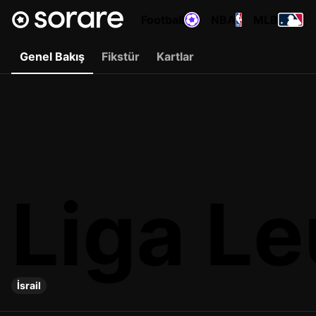
Football
NBA
MLB
Genel Bakış
Fikstür
Kartlar
Liga L
İsrail