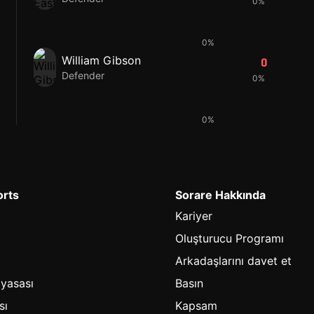
0%
0
0%
William Gibson
0
Defender
0%
0
0%
orts
Sorare Hakkında
Kariyer
Oluşturucu Programı
Arkadaşlarını davet et
iyasası
Basın
sı
Kapsam