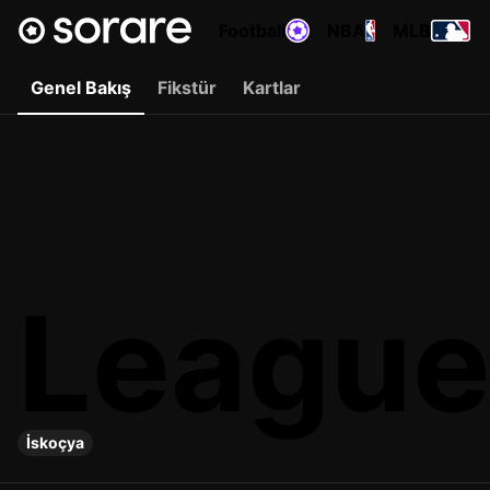
Football
NBA
MLB
Genel Bakış
Fikstür
Kartlar
League
İskoçya