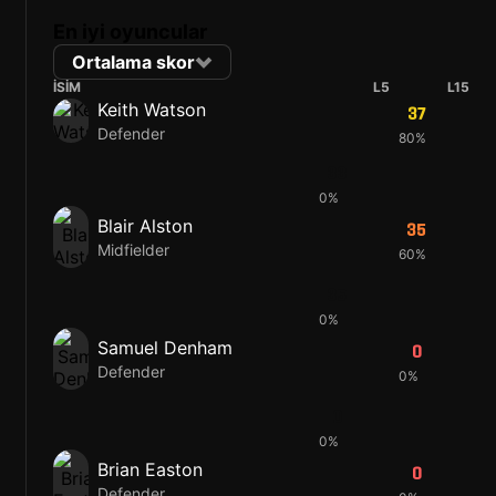
En iyi oyuncular
Ortalama skor
İSIM
L5
L15
Keith Watson
37
Defender
80%
33
0%
Blair Alston
35
Midfielder
60%
35
0%
Samuel Denham
0
Defender
0%
0
0%
Brian Easton
0
Defender