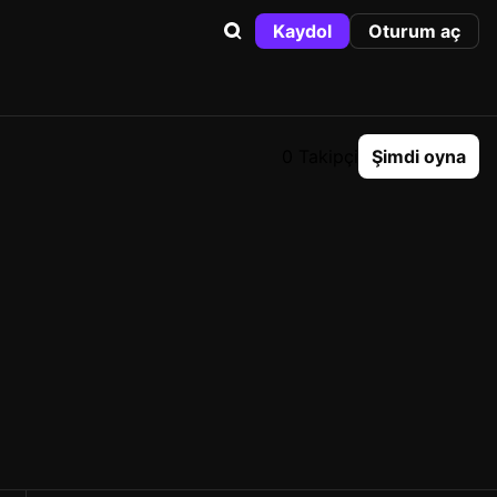
Kaydol
Oturum aç
0 Takipçi
Şimdi oyna