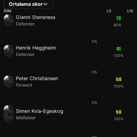
Ortalama skor
İSIM
L5
L15
Gianni Stensness
72
Defender
80%
65
0%
Henrik Heggheim
61
Defender
100%
67
0%
Peter Christiansen
59
Forward
100%
55
0%
Simen Kvia-Egeskog
58
Midfielder
100%
58