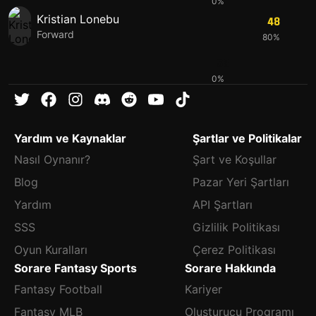
0%
Kristian Lonebu
48
Forward
80%
53
0%
Yardım ve Kaynaklar
Şartlar ve Politikalar
Nasıl Oynanır?
Şart ve Koşullar
Blog
Pazar Yeri Şartları
Yardım
API Şartları
SSS
Gizlilik Politikası
Oyun Kuralları
Çerez Politikası
Sorare Fantasy Sports
Sorare Hakkında
Fantasy Football
Kariyer
Fantasy MLB
Oluşturucu Programı