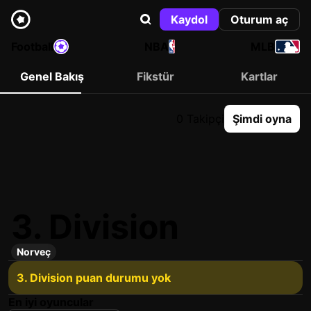
Kaydol
Oturum aç
Football
NBA
MLB
Genel Bakış
Fikstür
Kartlar
0 Takipçi
Şimdi oyna
3. Division
Norveç
3. Division puan durumu yok
En iyi oyuncular