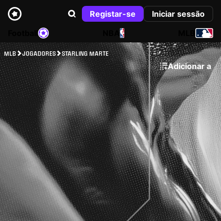
Registar-se
Iniciar sessão
Football
NBA
MLB
MLB
JOGADORES
STARLING MARTE
Adicionar a