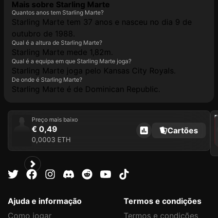
Mais sobre Starling Marte
Quantos anos tem Starling Marte?
Starling Marte tem 37 anos e nasceu no dia 9 de
outubro de 1988.
Qual é a altura de Starling Marte?
Starling Marte mede 1,82m.
Qual é a equipa em que Starling Marte joga?
Starling Marte joga pelo Kansas City Royals.
De onde é Starling Marte?
Starling Marte é de Dominican Republic.
202
Preço mais baixo
€ 0,49
Cartões
0,0003 ETH
Ajuda e informação
Termos e condições
Como jogar
Termos e condições