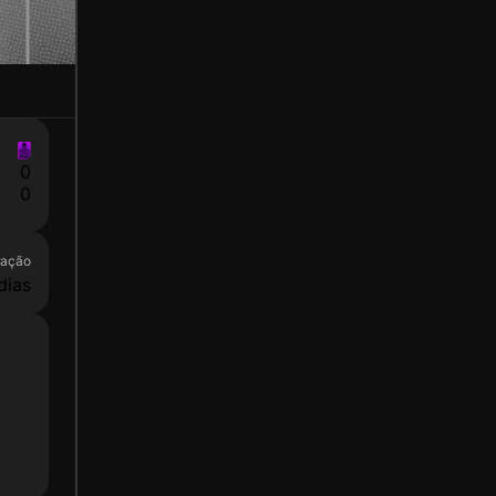
0
0
ração
dias