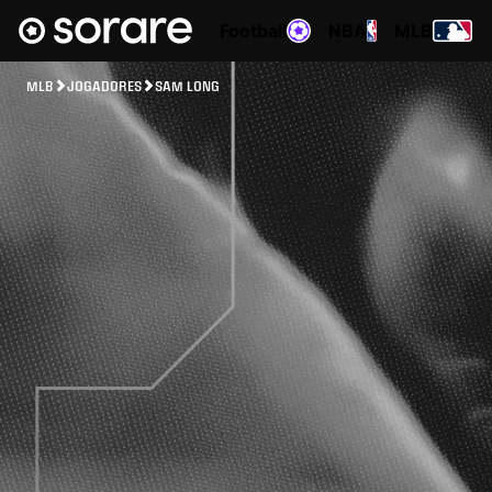
Football
NBA
MLB
MLB
JOGADORES
SAM LONG