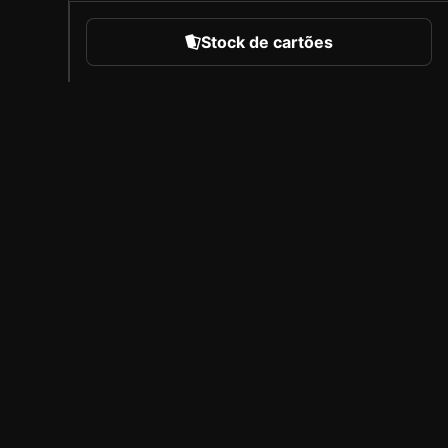
Stock de cartões
portes
Sobre a Sorare
Carreiras
Programa de Criadores
Convidar amigos
l
Imprensa
Cobertura
Parceiros licenciados
Aviso legal