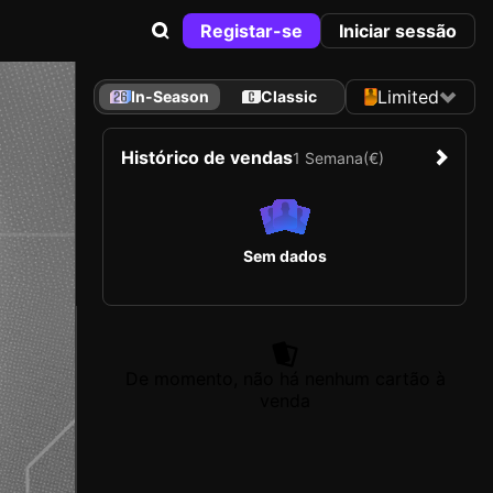
Registar-se
Iniciar sessão
Limited
In-Season
Classic
Histórico de vendas
1 Semana
(€)
Sem dados
De momento, não há nenhum cartão à
venda