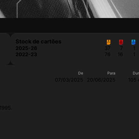
Stock de cartões
2025-26
37
7
1
2022-23
76
16
1
De
Para
Du
07/03/2025
20/06/2025
105 
1995.