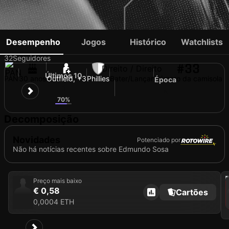
EDMUNDO SOSA
Desempenho
Jogos
Histórico
Watchlists
32
Seguidores
#33
Direito / Direito
Últimos 10
PAN
30 anos
Outfield, +3
Phillies
Bater/Lançar
Número da camisola
Época
1
4
70%
Decomposição
Novidades
Potenciado por
Não há notícias recentes sobre Edmundo Sosa
202
Preço mais baixo
€ 0,58
Cartões
0,0004 ETH