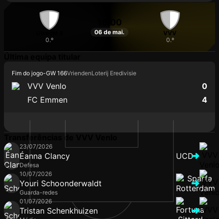
18:00
06 de mai.
Utrecht II
VVV
0.º
0.º
Última equipa titular
Fim do jogo
-
GW 166
VriendenLoterij Eredivisie
VVV Venlo
0
FC Emmen
4
Transferências de VVV Venlo
23/07/2026
Éanna Clancy
UCD
Defesa
10/07/2026
Youri Schoonderwaldt
Guarda-redes
01/07/2026
Tristan Schenkhuizen