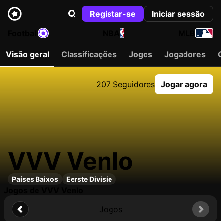
Registar-se
Iniciar sessão
Football
NBA
MLB
Visão geral
Classificações
Jogos
Jogadores
207 Seguidores
Jogar agora
VVV Venlo
Países Baixos
Eerste Divisie
Jogos de VVV Venlo
Jogos