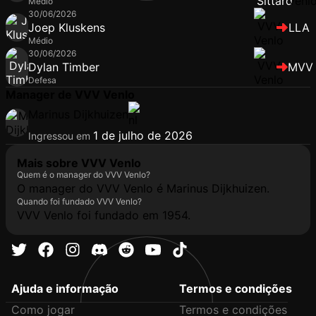
Médio
30/06/2026
Joep Kluskens
LLA
Médio
30/06/2026
Dylan Timber
MVV
Defesa
Manager de VVV Venlo
Marinus Dijkhuizen
1 de julho de 2026
Ingressou em
Mais sobre VVV Venlo
Quem é o manager do VVV Venlo?
O manager do VVV Venlo é Marinus Dijkhuizen.
Quando foi fundado VVV Venlo?
VVV Venlo foi fundado em 1954.
Ajuda e informação
Termos e condições
Como jogar
Termos e condições