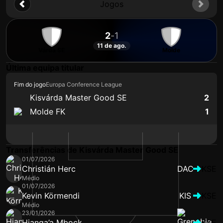
Jogos
2
-
1
11 de ago.
Várda SE
Molde
Última equipa titular
Fim do jogo
Europa Conference League
Kisvárda Master Good SE
2
Molde FK
1
Transferências de Kisvárda Master Good SE
01/07/2026
Christián Herc
DAC
KSE
Médio
01/07/2026
Kevin Körmendi
KIS
KSE
Médio
23/01/2026
Hianga’a Mbock
KSE