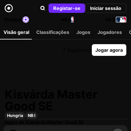
Registar-se
Iniciar sessão
Football
NBA
MLB
Visão geral
Classificações
Jogos
Jogadores
2 Seguidores
Jogar agora
Kisvárda Master
Good SE
Hungria
NB I
Jogos de Kisvárda Master Good SE