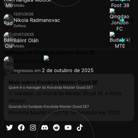
Médio
15/01/2026
Nikola Radmanovac
KSE
Defesa
01/07/2025
Bálint Oláh
KSE
Médio
Manager de Kisvárda Master Good SE
Attila Révész
2 de outubro de 2025
Ingressou em
Mais sobre Kisvárda Master Good SE
Quem é o manager do Kisvárda Master Good SE?
O manager do Kisvárda Master Good SE é Attila
Révész.
Quando foi fundado Kisvárda Master Good SE?
Kisvárda Master Good SE foi fundado em 2003.