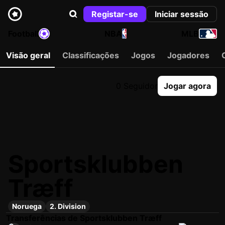
Registar-se
Iniciar sessão
Football
NBA
MLB
Visão geral
Classificações
Jogos
Jogadores
0 Seguidor
Jogar agora
Sportsklubben
Træff
Noruega
2. Division
Transferências de Sportsklubben Træff