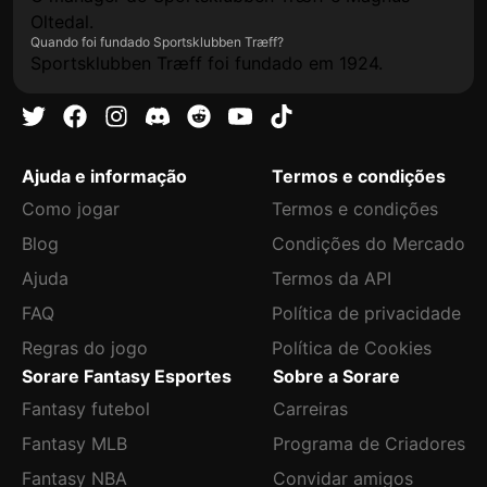
Oltedal.
Quando foi fundado Sportsklubben Træff?
Sportsklubben Træff foi fundado em 1924.
Ajuda e informação
Termos e condições
Como jogar
Termos e condições
Blog
Condições do Mercado
Ajuda
Termos da API
FAQ
Política de privacidade
Regras do jogo
Política de Cookies
Sorare Fantasy Esportes
Sobre a Sorare
Fantasy futebol
Carreiras
Fantasy MLB
Programa de Criadores
Fantasy NBA
Convidar amigos