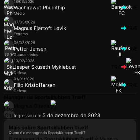
18/03/2026
Wachirawut Phudithip
TRÆ
Médio
07/03/2026
Magnus Fjørtoft Løvik
TRÆ
Extremo
06/03/2026
Petter Jensen
TRÆ
Guarda-redes
10/02/2026
Jesper Skuseth Myklebust
TRÆ
Defesa
01/01/2026
Filip Kristoffersen
TRÆ
Defesa
Manager de Sportsklubben Træff
Magnus Oltedal
5 de dezembro de 2023
Ingressou em
Mais sobre Sportsklubben Træff
Quem é o manager do Sportsklubben Træff?
O manager do Sportsklubben Træff é Magnus