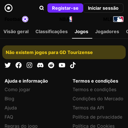
Registar-se
Iniciar sessão
Football
NBA
MLB
Visão geral
Classificações
Jogos
Jogadores
Não existem jogos para GD Tourizense
Ajuda e informação
Termos e condições
Como jogar
Termos e condições
Blog
Condições do Mercado
Ajuda
Termos da API
FAQ
Política de privacidade
Regras do jogo
Política de Cookies