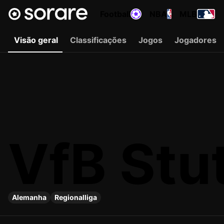
Football
NBA
MLB
Visão geral
Classificações
Jogos
Jogadores
VfB Stut
Alemanha
Regionalliga