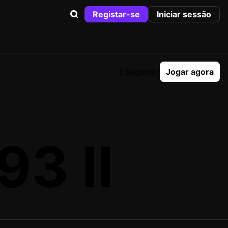
Registar-se
Iniciar sessão
1 Seguidor
Jogar agora
93 II