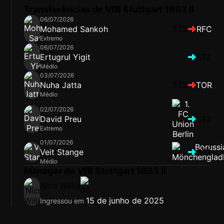
Transferências de VfB Stuttgart 1893 II
06/07/2026
Mohamed Sankoh
ST2
RFC
Extremo
06/07/2026
Ertugrul Yigit
ST2
Médio
03/07/2026
Nuha Jatta
ST2
TOR
Médio
02/07/2026
David Preu
ST2
Extremo
01/07/2026
Veit Stange
ST2
Médio
Manager de VfB Stuttgart 1893 II
Nico Willig
15 de junho de 2025
Ingressou em