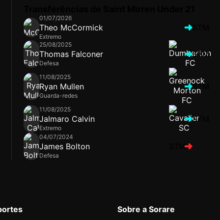
Transferências de Saint Mirren Under 21
01/07/2026
Theo McCormick
STM
Extremo
25/08/2025
Thomas Falconer
STM
Defesa
11/08/2025
Ryan Mullen
STM
Guarda-redes
11/08/2025
Jalmaro Calvin
STM
Extremo
04/07/2024
James Bolton
STM
Defesa
portes
Sobre a Sorare