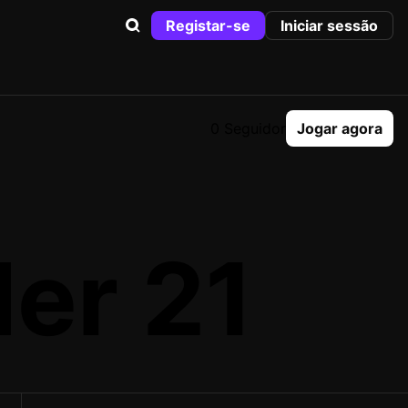
Registar-se
Iniciar sessão
0 Seguidor
Jogar agora
der 21