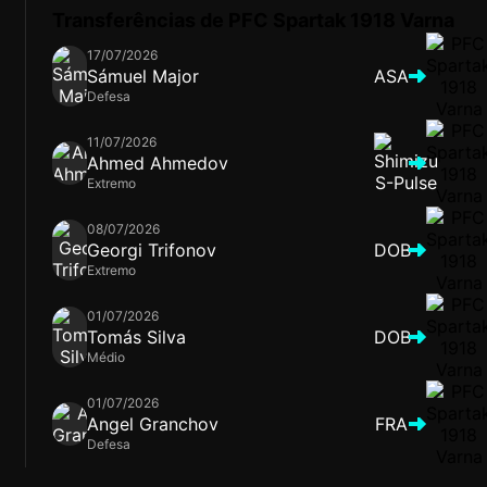
Transferências de PFC Spartak 1918 Varna
17/07/2026
Sámuel Major
ASA
Defesa
11/07/2026
Ahmed Ahmedov
Extremo
08/07/2026
Georgi Trifonov
DOB
Extremo
01/07/2026
Tomás Silva
DOB
Médio
01/07/2026
Angel Granchov
FRA
Defesa