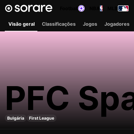
Football
NBA
MLB
Visão geral
Classificações
Jogos
Jogadores
PFC Spa
Bulgária
First League