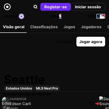
Registar-se
Iniciar sessão
Football
NBA
MLB
Visão geral
Classificações
Jogos
Jogadores
0 Seguidor
Jogar agora
Seattle
Estados Unidos
MLS Next Pro
Transferências de Seattle
04/08/2026
Edson Carli
S2
Médio