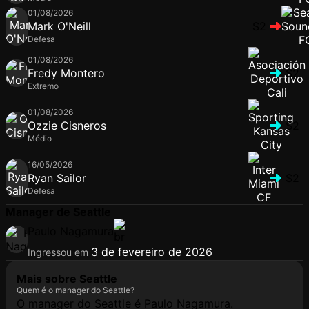
01/08/2026
Mark O'Neill
S2
Defesa
01/08/2026
Fredy Montero
S2
Extremo
01/08/2026
Ozzie Cisneros
S2
Médio
16/05/2026
Ryan Sailor
S2
Defesa
Manager de Seattle
Paulo Nagamura
3 de fevereiro de 2026
Ingressou em
Mais sobre Seattle
Quem é o manager do Seattle?
O manager do Seattle é Paulo Nagamura.