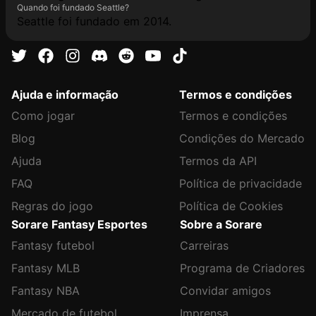
Quando foi fundado Seattle?
Seattle foi fundado em 2014.
Ajuda e informação
Termos e condições
Como jogar
Termos e condições
Blog
Condições do Mercado
Ajuda
Termos da API
FAQ
Política de privacidade
Regras do jogo
Política de Cookies
Sorare Fantasy Esportes
Sobre a Sorare
Fantasy futebol
Carreiras
Fantasy MLB
Programa de Criadores
Fantasy NBA
Convidar amigos
Mercado de futebol
Imprensa