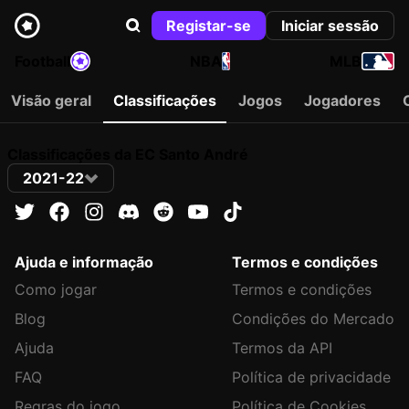
Registar-se
Iniciar sessão
Football
NBA
MLB
Visão geral
Classificações
Jogos
Jogadores
Classificações da EC Santo André
2021-22
Ajuda e informação
Termos e condições
Como jogar
Termos e condições
Blog
Condições do Mercado
Ajuda
Termos da API
FAQ
Política de privacidade
Regras do jogo
Política de Cookies