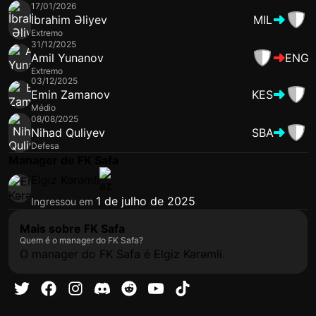
17/01/2026
İbrahim Əliyev
MIL
Extremo
31/12/2025
Amil Yunanov
ENG
Extremo
03/12/2025
Emin Zamanov
KES
Médio
08/08/2025
Nihad Quliyev
SBA
Defesa
Manager de FK Safa
Elgiz Kərəmli
1 de julho de 2025
Ingressou em
Mais sobre FK Safa
Quem é o manager do FK Safa?
O manager do FK Safa é Elgiz Kərəmli.