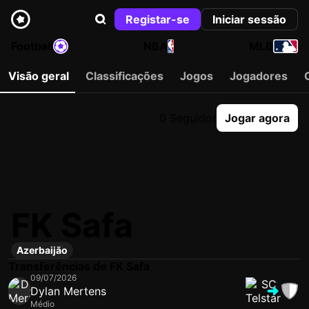
Registar-se
Iniciar sessão
Football
NBA
MLB
Visão geral
Classificações
Jogos
Jogadores
0 Seguidor
Jogar agora
FK Safa
Azerbaijão
Transferências de FK Safa
09/07/2026
Dylan Mertens
Médio