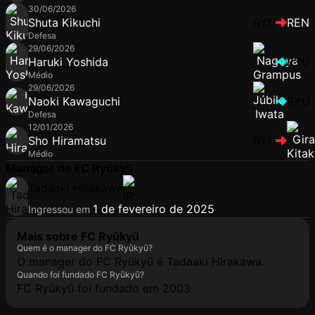
30/06/2026
Shuta Kikuchi
RYU
REN
Defesa
29/06/2026
Haruki Yoshida
RYU
Médio
29/06/2026
Naoki Kawaguchi
RYU
Defesa
12/01/2026
Sho Hiramatsu
RYU
Médio
Manager de FC Ryūkyū
Tadaaki Hirakawa
1 de fevereiro de 2025
Ingressou em
Mais sobre FC Ryūkyū
Quem é o manager do FC Ryūkyū?
O manager do FC Ryūkyū é Tadaaki Hirakawa.
Quando foi fundado FC Ryūkyū?
FC Ryūkyū foi fundado em 2003.