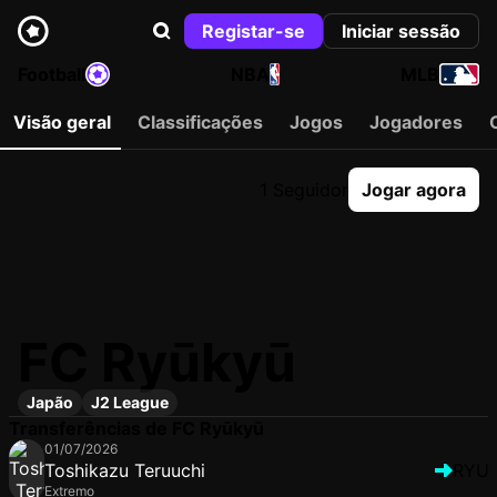
Registar-se
Iniciar sessão
Football
NBA
MLB
Visão geral
Classificações
Jogos
Jogadores
1 Seguidor
Jogar agora
FC Ryūkyū
Japão
J2 League
Transferências de FC Ryūkyū
01/07/2026
Toshikazu Teruuchi
RYU
Extremo