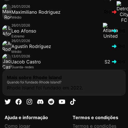
26/01/2026
Maximiliano Rodriguez
RHI
Médio
26/01/2026
Leo Afonso
RHI
Extremo
26/01/2026
Agustín Rodríguez
RHI
Médio
13/01/2026
Jacob Castro
S2
RHI
Guarda-redes
Mais sobre Rhode Island
Quando foi fundado Rhode Island?
Rhode Island foi fundado em 2022.
Ajuda e informação
Termos e condições
Como jogar
Termos e condições