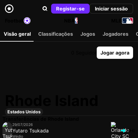
Registar-se
Iniciar sessão
Football
NBA
MLB
Visão geral
Classificações
Jogos
Jogadores
0 Seguidor
Jogar agora
Rhode Island
Estados Unidos
Transferências de Rhode Island
29/07/2026
Yutaro Tsukada
RHI
Médio