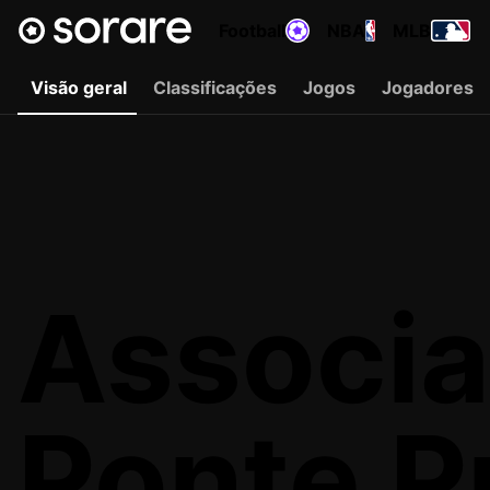
Football
NBA
MLB
Visão geral
Classificações
Jogos
Jogadores
Associa
Ponte P