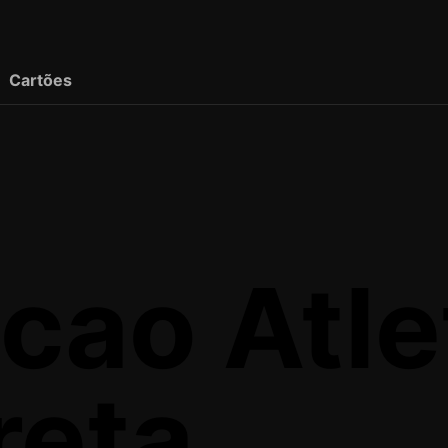
Cartões
cao Atle
reta