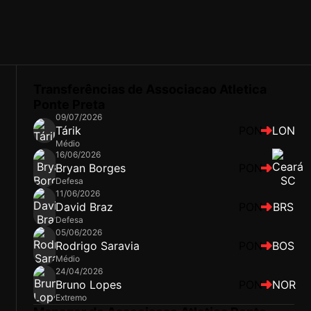
Transferências de Associacao Atletica
Ponte Preta
09/07/2026
Tárik
PON
LON
Médio
16/06/2026
Bryan Borges
PON
Defesa
11/06/2026
David Braz
PON
BRS
Defesa
05/06/2026
Rodrigo Saravia
PON
BOS
Médio
24/04/2026
Bruno Lopes
PON
NOR
Extremo