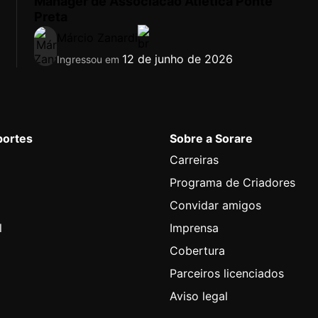
Manager de Associacao Atletica Ponte
Preta
Márcio Zanardi
12 de junho de 2026
Ingressou em
portes
Sobre a Sorare
Carreiras
Programa de Criadores
Convidar amigos
l
Imprensa
Cobertura
Parceiros licenciados
Aviso legal