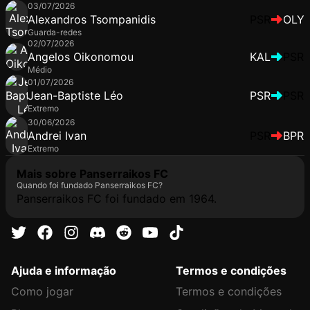
03/07/2026
Alexandros Tsompanidis
PSR
OLY
Guarda-redes
02/07/2026
Angelos Oikonomou
KAL
PSR
Médio
01/07/2026
Jean-Baptiste Léo
PSR
PSR
Extremo
30/06/2026
Andrei Ivan
PSR
BPR
Extremo
Mais sobre Panserraikos FC
Quando foi fundado Panserraikos FC?
Panserraikos FC foi fundado em 1964.
Ajuda e informação
Termos e condições
Como jogar
Termos e condições