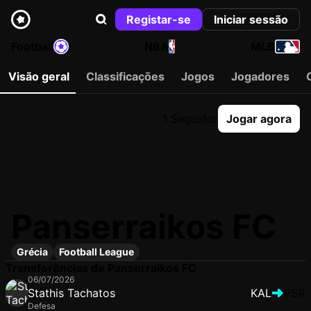
Registar-se
Iniciar sessão
Football
NBA
MLB
Visão geral
Classificações
Jogos
Jogadores
1 Seguidor
Jogar agora
Panserraikos FC
Grécia
Football League
Transferências de Panserraikos FC
06/07/2026
Stathis Tachatos
KAL
PSR
Defesa