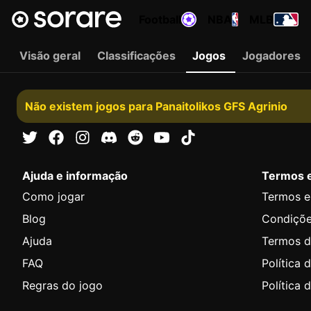
Football
NBA
MLB
Visão geral
Classificações
Jogos
Jogadores
Não existem jogos para Panaitolikos GFS Agrinio
Ajuda e informação
Termos 
Como jogar
Termos e
Blog
Condiçõ
Ajuda
Termos d
FAQ
Política 
Regras do jogo
Política 