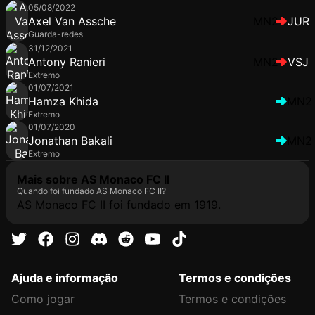
05/08/2022
Axel Van Assche
MN2
JUR
Guarda-redes
31/12/2021
Antony Ranieri
MN2
VSJ
Extremo
01/07/2021
Hamza Khida
MN2
Extremo
01/07/2020
Jonathan Bakali
MN2
Extremo
Mais sobre AS Monaco FC II
Quando foi fundado AS Monaco FC II?
AS Monaco FC II foi fundado em 1919.
Ajuda e informação
Termos e condições
Como jogar
Termos e condições