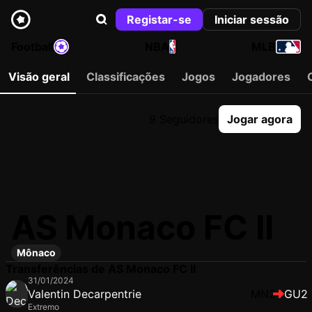
Registar-se
Iniciar sessão
Football
NBA
MLB
Visão geral
Classificações
Jogos
Jogadores
9 Seguidores
Jogar agora
AS Monaco FC II
Mônaco
Transferências de AS Monaco FC II
31/01/2024
Valentin Decarpentrie
MN2
GU2
Extremo