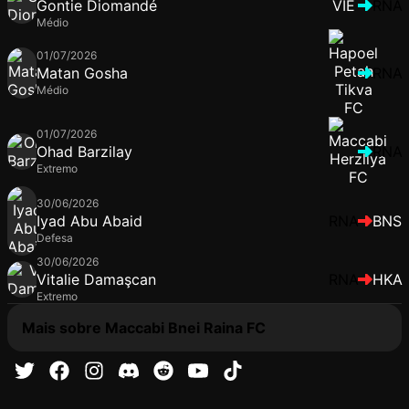
Gontie Diomandé
VIE
RNA
Médio
01/07/2026
Matan Gosha
RNA
Médio
01/07/2026
Ohad Barzilay
RNA
Extremo
30/06/2026
Iyad Abu Abaid
RNA
BNS
Defesa
30/06/2026
Vitalie Damaşcan
RNA
HKA
Extremo
Mais sobre Maccabi Bnei Raina FC