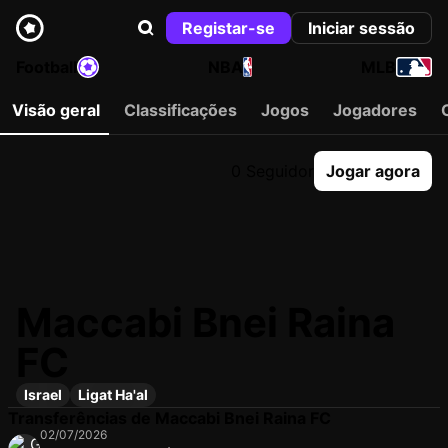
Registar-se
Iniciar sessão
Football
NBA
MLB
Visão geral
Classificações
Jogos
Jogadores
0 Seguidor
Jogar agora
Maccabi Bnei Raina
FC
Israel
Ligat Ha'al
Transferências de Maccabi Bnei Raina FC
02/07/2026