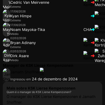
Cedric Van Meirvenne
Extremo
17/06/2026
Kyan Himpe
Extremo
17/06/2026
Noam Mayoka-Tika
CHA
Médio
02/02/2026
Bryan Adinany
Extremo
02/02/2026
Dirk Asare
Médio
Manager de KSK Lierse Kempenzonen
Jamath Shoffner
24 de dezembro de 2024
Ingressou em
Mais sobre KSK Lierse Kempenzonen
Quem é o manager do KSK Lierse Kempenzonen?
O manager do KSK Lierse Kempenzonen é Jamath
Shoffner.