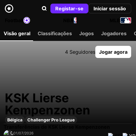
Registar-se
Iniciar sessão
Football
NBA
MLB
Visão geral
Classificações
Jogos
Jogadores
4 Seguidores
Jogar agora
KSK Lierse
Kempenzonen
Bélgica
Challenger Pro League
Transferências de KSK Lierse Kempenzonen
01/07/2026