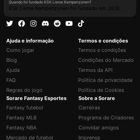
Quando foi fundado KSK Lierse Kempenzonen?
KSK Lierse Kempenzonen foi fundado em 2018.
Ajuda e informação
Termos e condições
Como jogar
Termos e condições
Blog
Condições do Mercado
Ajuda
Termos da API
FAQ
Política de privacidade
Regras do jogo
Política de Cookies
Sorare Fantasy Esportes
Sobre a Sorare
Fantasy futebol
Carreiras
Fantasy MLB
Programa de Criadores
Fantasy NBA
Convidar amigos
Mercado de futebol
Imprensa