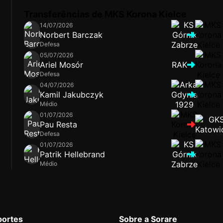
Transferências de MKS Korona Kielce
14/07/2026
Norbert Barczak
Defesa
05/07/2026
Ariel Mosór
RAK
Defesa
04/07/2026
Kamil Jakubczyk
Médio
01/07/2026
Pau Resta
Defesa
01/07/2026
Patrik Hellebrand
Médio
portes
Sobre a Sorare