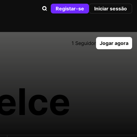
Registar-se
Iniciar sessão
1 Seguidor
Jogar agora
elce