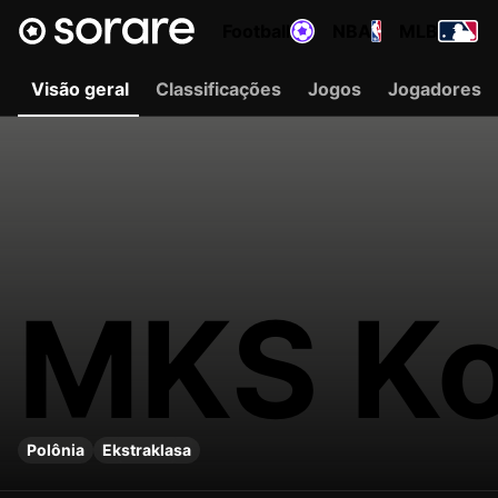
Football
NBA
MLB
Visão geral
Classificações
Jogos
Jogadores
MKS Ko
Polônia
Ekstraklasa