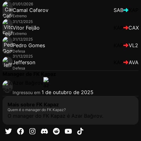
01/01/2026
Camal Cəfərov
SAB
KAP
Extremo
31/12/2025
Vitor Feijão
KAP
CAX
Extremo
31/12/2025
Pedro Gomes
KAP
VL2
Defesa
31/12/2025
Jefferson
KAP
AVA
Defesa
Manager de FK Kapaz
Azər Bağırov
1 de outubro de 2025
Ingressou em
Mais sobre FK Kapaz
Quem é o manager do FK Kapaz?
O manager do FK Kapaz é Azər Bağırov.