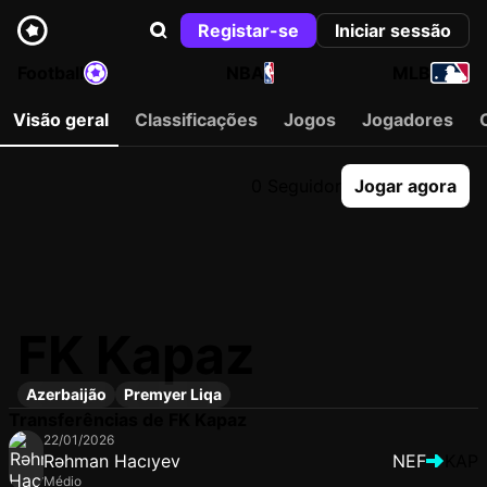
Registar-se
Iniciar sessão
Football
NBA
MLB
Visão geral
Classificações
Jogos
Jogadores
0 Seguidor
Jogar agora
FK Kapaz
Azerbaijão
Premyer Liqa
Transferências de FK Kapaz
22/01/2026
Rəhman Hacıyev
NEF
KAP
Médio