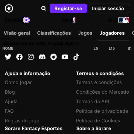
Registar-se
Iniciar sessão
Football
NBA
MLB
Visão geral
Classificações
Jogos
Jogadores
Jogadores de HNK Hajduk Split II
NOME
L5
L15
Ajuda e informação
Termos e condições
Como jogar
Termos e condições
Blog
Condições do Mercado
Ajuda
Termos da API
FAQ
Política de privacidade
Regras do jogo
Política de Cookies
Sorare Fantasy Esportes
Sobre a Sorare