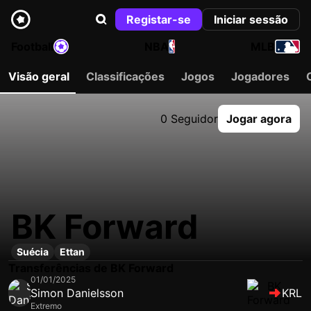
Registar-se
Iniciar sessão
Football
NBA
MLB
Visão geral
Classificações
Jogos
Jogadores
0 Seguidor
Jogar agora
BK Forward
Suécia
Ettan
Transferências de BK Forward
01/01/2025
Simon Danielsson
KRL
Extremo