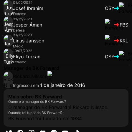
01/02/2024
Josef Ibrahim
OSY
Extremo
31/12/2023
Jesper Åman
FBS
Defesa
31/12/2023
Linus Jansson
KRL
Médio
19/07/2022
Eliyo Türkan
OSY
Extremo
Manager de BK Forward
Rickard Nilsson
1 de janeiro de 2016
Ingressou em
Mais sobre BK Forward
Quem é o manager do BK Forward?
O manager do BK Forward é Rickard Nilsson.
Quando foi fundado BK Forward?
BK Forward foi fundado em 1934.